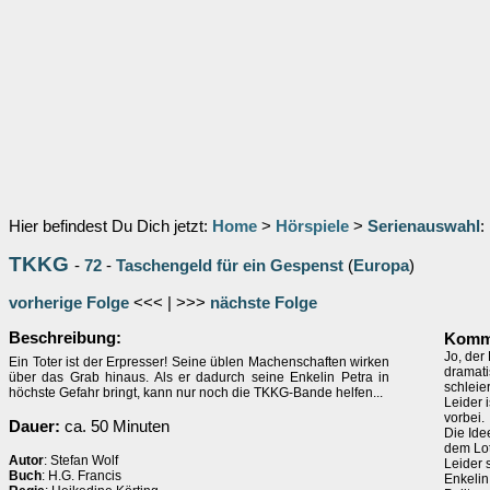
Hier befindest Du Dich jetzt:
Home
>
Hörspiele
>
Serienauswahl
:
TKKG
-
72
-
Taschengeld für ein Gespenst
(
Europa
)
vorherige Folge
<<< | >>>
nächste Folge
Beschreibung:
Komme
Jo, der
Ein Toter ist der Erpresser! Seine üblen Machenschaften wirken
dramati
über das Grab hinaus. Als er dadurch seine Enkelin Petra in
schleier
höchste Gefahr bringt, kann nur noch die TKKG-Bande helfen...
Leider 
vorbei.
Dauer:
ca. 50 Minuten
Die Ide
dem Lot
Autor
: Stefan Wolf
Leider 
Buch
: H.G. Francis
Enkelin