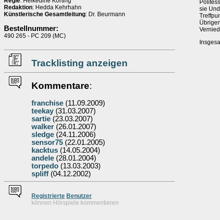
Regie
: Heikedine Körting
Polites
Redaktion
: Hedda Kehrhahn
sie Und
Künstlerische Gesamtleitung
: Dr. Beurmann
Treffpu
Übrigen
Bestellnummer:
Vernied
490 265 - PC 209 (MC)
Insgesa
Tracklisting anzeigen
Kommentare
:
franchise
(11.09.2009)
teekay
(31.03.2007)
sartie
(23.03.2007)
walker
(26.01.2007)
sledge
(24.11.2006)
sensor75
(22.01.2005)
kacktus
(14.05.2004)
andele
(28.01.2004)
torpedo
(13.03.2003)
spliff
(04.12.2002)
Re
g
istrierte
Benutzer
können Hörspiele kommentieren