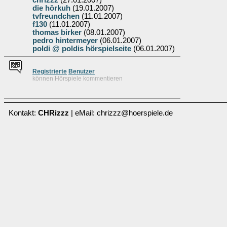
chrizzz
(27.01.2007)
die hörkuh
(19.01.2007)
tvfreundchen
(11.01.2007)
f130
(11.01.2007)
thomas birker
(08.01.2007)
pedro hintermeyer
(06.01.2007)
poldi @ poldis hörspielseite
(06.01.2007)
Re
g
istrierte
Benutzer
können Hörspiele kommentieren
Kontakt:
CHRizzz
| eMail: chrizzz@hoerspiele.de