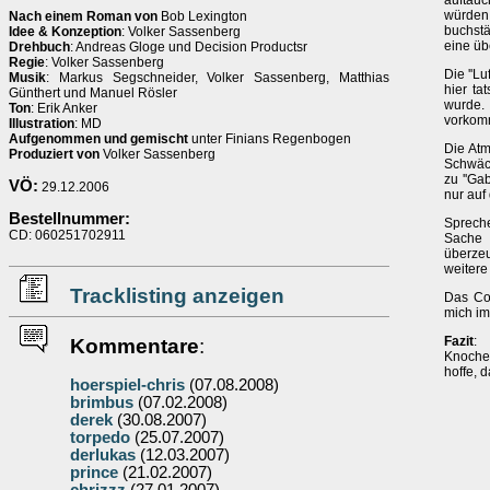
auftauc
würden
Nach einem Roman von
Bob Lexington
buchst
Idee & Konzeption
: Volker Sassenberg
eine ü
Drehbuch
: Andreas Gloge und Decision Productsr
Regie
: Volker Sassenberg
Die ''Lu
Musik
: Markus Segschneider, Volker Sassenberg, Matthias
hier ta
Günthert und Manuel Rösler
wurde.
Ton
: Erik Anker
vorkomm
Illustration
: MD
Aufgenommen und gemischt
unter Finians Regenbogen
Die Atm
Produziert von
Volker Sassenberg
Schwäch
zu ''Ga
VÖ:
29.12.2006
nur auf
Bestellnummer:
Spreche
CD: 060251702911
Sache
überze
weitere 
Tracklisting anzeigen
Das Cov
mich im
Fazit
: 
Kommentare
:
Knochen
hoffe, 
hoerspiel-chris
(07.08.2008)
brimbus
(07.02.2008)
derek
(30.08.2007)
torpedo
(25.07.2007)
derlukas
(12.03.2007)
prince
(21.02.2007)