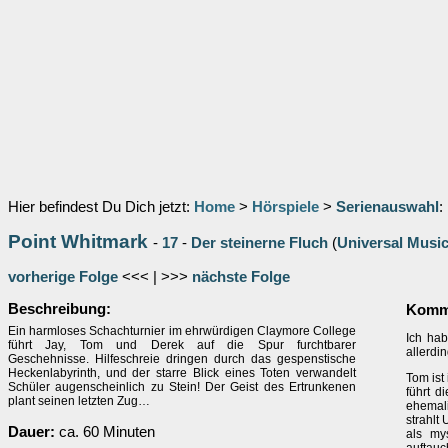
Hier befindest Du Dich jetzt:
Home
>
Hörspiele
>
Serienauswahl
:
Point Whitmark
-
17
-
Der steinerne Fluch
(
Universal Musi
vorherige Folge
<<< | >>>
nächste Folge
Beschreibung:
Komme
Ein harmloses Schachturnier im ehrwürdigen Claymore College
Ich hab
führt Jay, Tom und Derek auf die Spur furchtbarer
allerdi
Geschehnisse. Hilfeschreie dringen durch das gespenstische
Heckenlabyrinth, und der starre Blick eines Toten verwandelt
Tom ist
Schüler augenscheinlich zu Stein! Der Geist des Ertrunkenen
führt d
plant seinen letzten Zug…
ehemal
strahlt
Dauer:
ca. 60 Minuten
als my