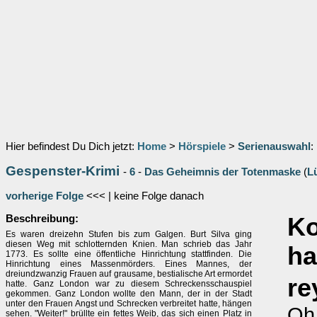
Hier befindest Du Dich jetzt:
Home
>
Hörspiele
>
Serienauswahl
:
Gespenster-Krimi
-
6
-
Das Geheimnis der Totenmaske
(
L
vorherige Folge
<<< | keine Folge danach
Beschreibung:
K
Es waren dreizehn Stufen bis zum Galgen. Burt Silva ging
diesen Weg mit schlotternden Knien. Man schrieb das Jahr
ha
1773. Es sollte eine öffentliche Hinrichtung stattfinden. Die
Hinrichtung eines Massenmörders. Eines Mannes, der
dreiundzwanzig Frauen auf grausame, bestialische Art ermordet
re
hatte. Ganz London war zu diesem Schreckensschauspiel
gekommen. Ganz London wollte den Mann, der in der Stadt
unter den Frauen Angst und Schrecken verbreitet hatte, hängen
Oh
sehen. "Weiter!" brüllte ein fettes Weib, das sich einen Platz in