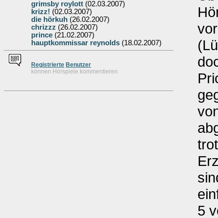
grimsby roylott
(02.03.2007)
Hö
krizz!
(02.03.2007)
die hörkuh
(26.02.2007)
vor
chrizzz
(26.02.2007)
prince
(21.02.2007)
(Lü
hauptkommissar reynolds
(18.02.2007)
doc
Re
g
istrierte
Benutzer
können Hörspiele kommentieren
Pri
geg
von
abg
tro
Erz
sin
ein
5 v