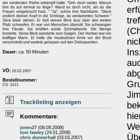
der vordersten Reihe erkämpft hatte. "Geh doch weiter. Warum
erf
bist du auf einmal so feige? Warst es doch nicht, als du die
Frauen umgebracht hast..." "Ja", schrie ihre Nachbarin. "Steck
endlich deinen Kopf in die Schlinge, du verdammtes Schwein."
tre
Silva blieb stehen. Er ließ seinen Blick kurz über den weiten
Platz schweifen. Er war von Menschen übersät. Sie schwangen
(Ch
ihre Fäuste. Sie brüllten wüste Schimpfworte. Die Menge
brodelte. Silvas Blick wanderte zum Galgen. Der Henker war ein
kräftiger Mann. Er hatte die muskulösen Arme vor der Brust
nic
verschränkt und wartete gelassen auf den Delinquenten.
Ins
Dauer:
ca. 50 Minuten
auc
VÖ:
abg
20.02.2007
Bestellnummer:
Gru
CD: 3221
Jim
Tracklisting anzeigen
bek
hi
Kommentare
:
We
jones27
(08.09.2008)
tom fawley
(24.01.2008)
Üb
chris donnerhall
(03.03.2007)