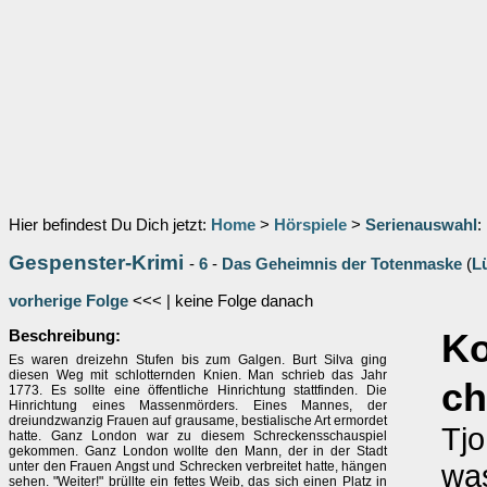
Hier befindest Du Dich jetzt:
Home
>
Hörspiele
>
Serienauswahl
:
Gespenster-Krimi
-
6
-
Das Geheimnis der Totenmaske
(
L
vorherige Folge
<<< | keine Folge danach
Beschreibung:
K
Es waren dreizehn Stufen bis zum Galgen. Burt Silva ging
diesen Weg mit schlotternden Knien. Man schrieb das Jahr
ch
1773. Es sollte eine öffentliche Hinrichtung stattfinden. Die
Hinrichtung eines Massenmörders. Eines Mannes, der
dreiundzwanzig Frauen auf grausame, bestialische Art ermordet
Tjo
hatte. Ganz London war zu diesem Schreckensschauspiel
gekommen. Ganz London wollte den Mann, der in der Stadt
wa
unter den Frauen Angst und Schrecken verbreitet hatte, hängen
sehen. "Weiter!" brüllte ein fettes Weib, das sich einen Platz in