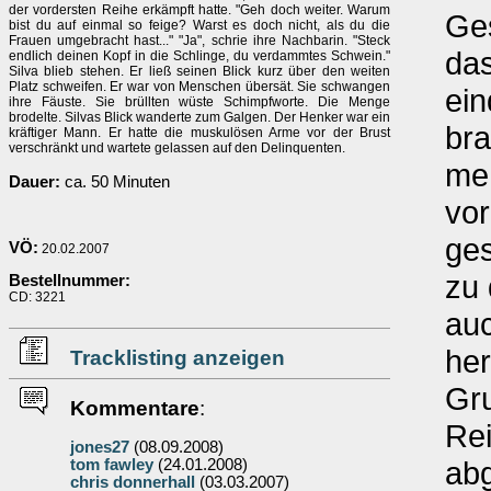
der vordersten Reihe erkämpft hatte. "Geh doch weiter. Warum
Ges
bist du auf einmal so feige? Warst es doch nicht, als du die
Frauen umgebracht hast..." "Ja", schrie ihre Nachbarin. "Steck
das
endlich deinen Kopf in die Schlinge, du verdammtes Schwein."
Silva blieb stehen. Er ließ seinen Blick kurz über den weiten
Platz schweifen. Er war von Menschen übersät. Sie schwangen
ein
ihre Fäuste. Sie brüllten wüste Schimpfworte. Die Menge
brodelte. Silvas Blick wanderte zum Galgen. Der Henker war ein
br
kräftiger Mann. Er hatte die muskulösen Arme vor der Brust
verschränkt und wartete gelassen auf den Delinquenten.
meh
Dauer:
ca. 50 Minuten
vor
ges
VÖ:
20.02.2007
zu
Bestellnummer:
CD: 3221
auc
her
Tracklisting anzeigen
Gru
Kommentare
:
Rei
jones27
(08.09.2008)
abg
tom fawley
(24.01.2008)
chris donnerhall
(03.03.2007)