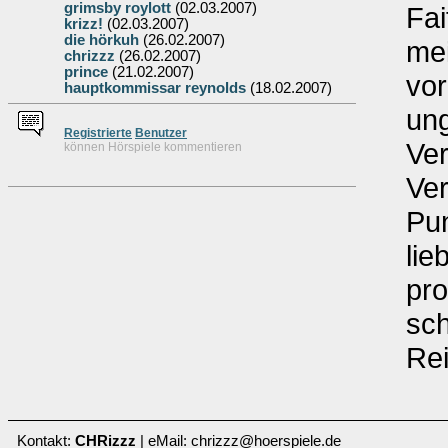
grimsby roylott
(02.03.2007)
Fai
krizz!
(02.03.2007)
die hörkuh
(26.02.2007)
mei
chrizzz
(26.02.2007)
prince
(21.02.2007)
vor
hauptkommissar reynolds
(18.02.2007)
ung
Re
g
istrierte
Benutzer
Ver
können Hörspiele kommentieren
Ver
Pun
lie
pro
sch
Re
Kontakt:
CHRizzz
| eMail: chrizzz@hoerspiele.de