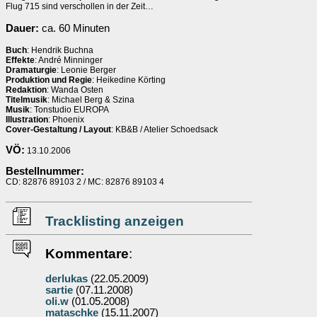
Flug 715 sind verschollen in der Zeit…
Dauer:
ca. 60 Minuten
Buch
: Hendrik Buchna
Effekte
: André Minninger
Dramaturgie
: Leonie Berger
Produktion und Regie
: Heikedine Körting
Redaktion
: Wanda Osten
Titelmusik
: Michael Berg & Szina
Musik
: Tonstudio EUROPA
Illustration
: Phoenix
Cover-Gestaltung / Layout
: KB&B / Atelier Schoedsack
VÖ:
13.10.2006
Bestellnummer:
CD: 82876 89103 2 / MC: 82876 89103 4
Tracklisting anzeigen
Kommentare
:
derlukas
(22.05.2009)
sartie
(07.11.2008)
oli.w
(01.05.2008)
mataschke
(15.11.2007)