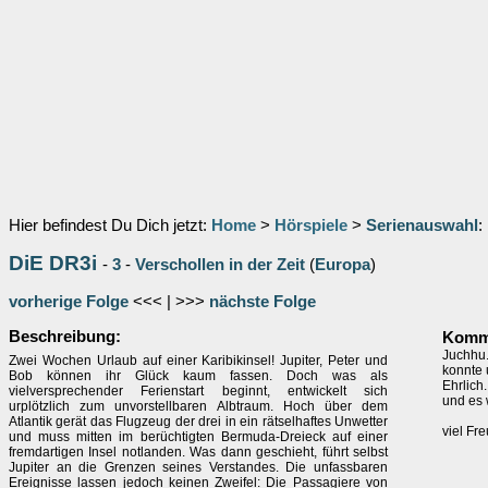
Hier befindest Du Dich jetzt:
Home
>
Hörspiele
>
Serienauswahl
:
DiE DR3i
-
3
-
Verschollen in der Zeit
(
Europa
)
vorherige Folge
<<< | >>>
nächste Folge
Beschreibung:
Komme
Juchhu.
Zwei Wochen Urlaub auf einer Karibikinsel! Jupiter, Peter und
konnte 
Bob können ihr Glück kaum fassen. Doch was als
Ehrlich
vielversprechender Ferienstart beginnt, entwickelt sich
und es 
urplötzlich zum unvorstellbaren Albtraum. Hoch über dem
Atlantik gerät das Flugzeug der drei in ein rätselhaftes Unwetter
viel Fr
und muss mitten im berüchtigten Bermuda-Dreieck auf einer
fremdartigen Insel notlanden. Was dann geschieht, führt selbst
Jupiter an die Grenzen seines Verstandes. Die unfassbaren
Ereignisse lassen jedoch keinen Zweifel: Die Passagiere von