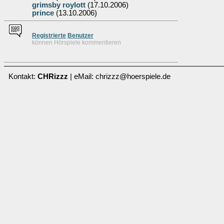
grimsby roylott
(17.10.2006)
prince
(13.10.2006)
Re
g
istrierte
Benutzer
können Hörspiele kommentieren
Kontakt:
CHRizzz
| eMail: chrizzz@hoerspiele.de