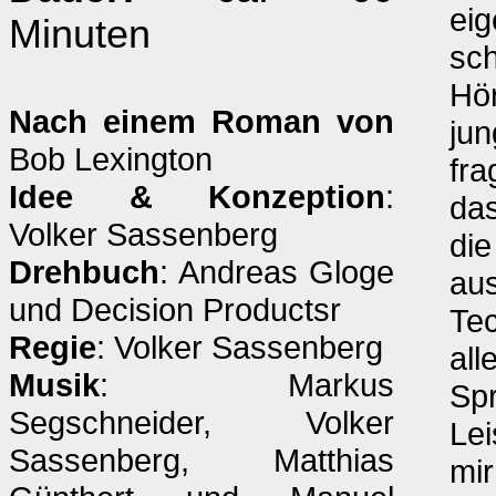
eig
Minuten
sch
Hör
Nach einem Roman von
jun
Bob Lexington
fra
Idee & Konzeption
:
das
Volker Sassenberg
die
Drehbuch
: Andreas Gloge
aus
und Decision Productsr
Tec
Regie
: Volker Sassenberg
all
Musik
: Markus
Spr
Segschneider, Volker
Lei
Sassenberg, Matthias
mir