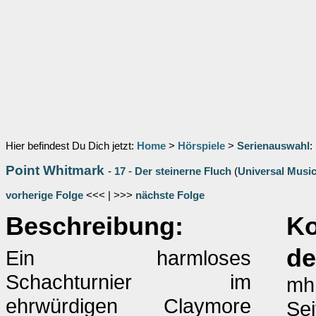
Hier befindest Du Dich jetzt:
Home
>
Hörspiele
>
Serienauswahl
:
Point Whitmark
-
17
-
Der steinerne Fluch
(
Universal Musi
vorherige Folge
<<< | >>>
nächste Folge
Beschreibung:
K
de
Ein harmloses
Schachturnier im
mhh
ehrwürdigen Claymore
Sei