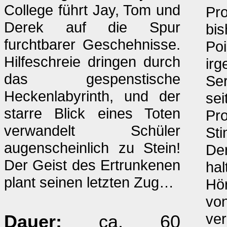
College führt Jay, Tom und
Pro
Derek auf die Spur
bis
furchtbarer Geschehnisse.
Poi
Hilfeschreie dringen durch
irg
das gespenstische
Ser
Heckenlabyrinth, und der
sei
starre Blick eines Toten
Pro
verwandelt Schüler
St
augenscheinlich zu Stein!
Der
Der Geist des Ertrunkenen
hal
plant seinen letzten Zug…
Hör
vo
ve
Dauer:
ca. 60