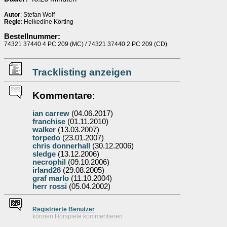
Autor
: Stefan Wolf
Regie
: Heikedine Körting
Bestellnummer:
74321 37440 4 PC 209 (MC) / 74321 37440 2 PC 209 (CD)
Tracklisting anzeigen
Kommentare
:
ian carrew
(04.06.2017)
franchise
(01.11.2010)
walker
(13.03.2007)
torpedo
(23.01.2007)
chris donnerhall
(30.12.2006)
sledge
(13.12.2006)
necrophil
(09.10.2006)
irland26
(29.08.2005)
graf marlo
(11.10.2004)
herr rossi
(05.04.2002)
Re
g
istrierte
Benutzer
können Hörspiele kommentieren