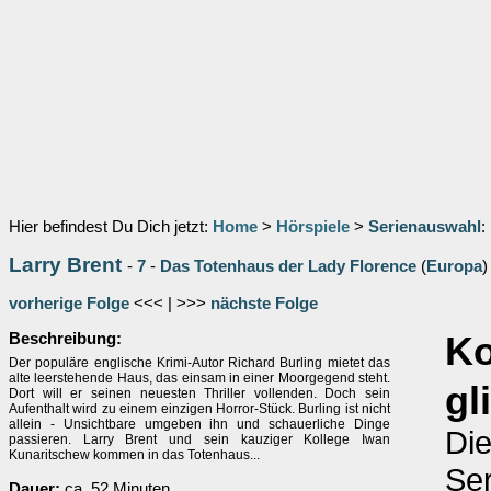
Hier befindest Du Dich jetzt:
Home
>
Hörspiele
>
Serienauswahl
:
Larry Brent
-
7
-
Das Totenhaus der Lady Florence
(
Europa
)
vorherige Folge
<<< | >>>
nächste Folge
Beschreibung:
K
Der populäre englische Krimi-Autor Richard Burling mietet das
alte leerstehende Haus, das einsam in einer Moorgegend steht.
gl
Dort will er seinen neuesten Thriller vollenden. Doch sein
Aufenthalt wird zu einem einzigen Horror-Stück. Burling ist nicht
allein - Unsichtbare umgeben ihn und schauerliche Dinge
Die
passieren. Larry Brent und sein kauziger Kollege Iwan
Kunaritschew kommen in das Totenhaus...
Ser
Dauer:
ca. 52 Minuten