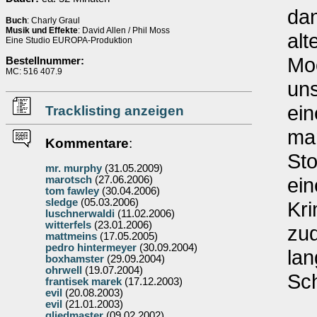
dan
Buch
: Charly Graul
Musik und Effekte
: David Allen / Phil Moss
alt
Eine Studio EUROPA-Produktion
Moo
Bestellnummer:
MC: 516 407.9
un
ein
Tracklisting anzeigen
man
Kommentare
:
St
mr. murphy
(31.05.2009)
ei
marotsch
(27.06.2006)
tom fawley
(30.04.2006)
sledge
(05.03.2006)
Kri
luschnerwaldi
(11.02.2006)
witterfels
(23.01.2006)
zu
mattmeins
(17.05.2005)
pedro hintermeyer
(30.09.2004)
lan
boxhamster
(29.09.2004)
ohrwell
(19.07.2004)
Sc
frantisek marek
(17.12.2003)
evil
(20.08.2003)
evil
(21.01.2003)
gliedmaster
(09.02.2002)