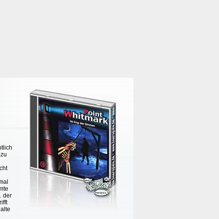
tlich
azu
cht
 mal
amte
. der
fft
alte