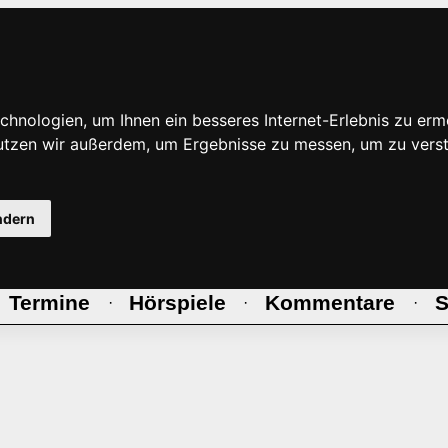
hnologien, um Ihnen ein besseres Internet-Erlebnis zu erm
nutzen wir außerdem, um Ergebnisse zu messen, um zu ve
ndern
Termine
Hörspiele
Kommentare
S
·
·
·