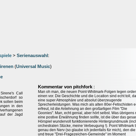
spiele
>
Serienauswahl
:
irenen
(
Universal Music
)
ge
:
Kommentar von pitchfork
Man oh man, die neuen Point-Whitmark-Folgen legen orden
Sirene's Call
einen vor. Die Geschichte und die Location sind echt toll, d
ischerdorf so
eine super Atmosphäre und absolut überzeugende
ek sollen beim
Sprecherleistungen. Was mich als alten 80er-Fetischisten e
ungen in den
erfreut, ist die Anlehnung an den großartigen Film "Die
lverhangenen
Goonies". Man, echt genial, aber hört selbst. Was übrigens
 auf der Jagd
eine postive Erwähnung finden sollte, ist die über das ges
Hörspiel wundervoll funktionierende Hintergrundmusik (incl
orchestralen Stücke, meine Verbeugung !). Point Whitmark tri
genau den Nerv (so glaube ich jedenfalls für mich), den die 
und treue "Drei-Fragezeichen-Gemeinde" im Moment