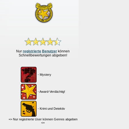
Nur
re
g
istrierte
Benutzer
können
Schnellbewertungen
abgeben!
- Mystery
- Award-Verdächtig!
- Krimi und Detektiv
=> Nur registrierte User können Genres abgeben
<=