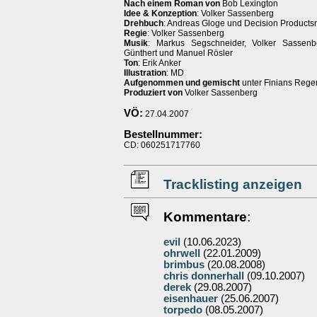
Nach einem Roman von
Bob Lexington
Idee & Konzeption
: Volker Sassenberg
Drehbuch
: Andreas Gloge und Decision Productsr
Regie
: Volker Sassenberg
Musik
: Markus Segschneider, Volker Sassenbe
Günthert und Manuel Rösler
Ton
: Erik Anker
Illustration
: MD
Aufgenommen und gemischt
unter Finians Reg
Produziert von
Volker Sassenberg
VÖ:
27.04.2007
Bestellnummer:
CD: 060251717760
Tracklisting anzeigen
Kommentare
:
evil
(10.06.2023)
ohrwell
(22.01.2009)
brimbus
(20.08.2008)
chris donnerhall
(09.10.2007)
derek
(29.08.2007)
eisenhauer
(25.06.2007)
torpedo
(08.05.2007)