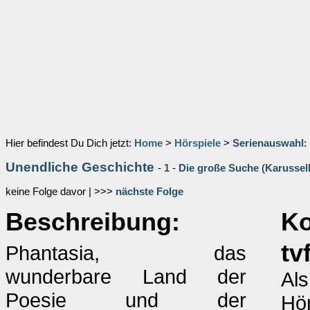
Hier befindest Du Dich jetzt:
Home
>
Hörspiele
>
Serienauswahl
:
Unendliche Geschichte
-
1
-
Die große Suche
(
Karussel
keine Folge davor | >>>
nächste Folge
Beschreibung:
K
tv
Phantasia, das
wunderbare Land der
Als
Poesie und der
Hör