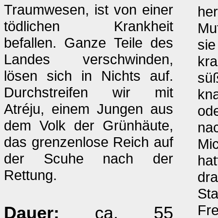
Traumwesen, ist von einer
he
tödlichen Krankheit
Mut
befallen. Ganze Teile des
sie
Landes verschwinden,
kra
lösen sich in Nichts auf.
süß
Durchstreifen wir mit
kna
Atréju, einem Jungen aus
ode
dem Volk der Grünhäute,
na
das grenzenlose Reich auf
Mi
der Scuhe nach der
hat
Rettung.
dra
Sta
Fre
Dauer:
ca. 55