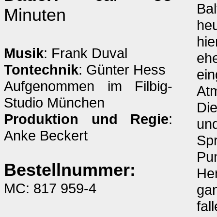
Bal
Minuten
heu
hi
Musik
: Frank Duval
eh
Tontechnik
: Günter Hess
ein
Aufgenommen im Filbig-
Atm
Studio München
Die
Produktion und Regie
:
und
Anke Beckert
Spr
Pun
Bestellnummer:
Her
MC: 817 959-4
gan
fal