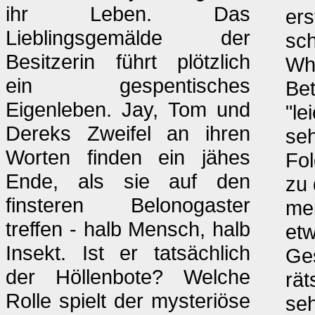
ihr Leben. Das
ers
Lieblingsgemälde der
sc
Besitzerin führt plötzlich
Whi
ein gespentisches
Bet
Eigenleben. Jay, Tom und
"le
Dereks Zweifel an ihren
se
Worten finden ein jähes
Fol
Ende, als sie auf den
zu 
finsteren Belonogaster
me
treffen - halb Mensch, halb
et
Insekt. Ist er tatsächlich
Ge
der Höllenbote? Welche
rät
Rolle spielt der mysteriöse
seh