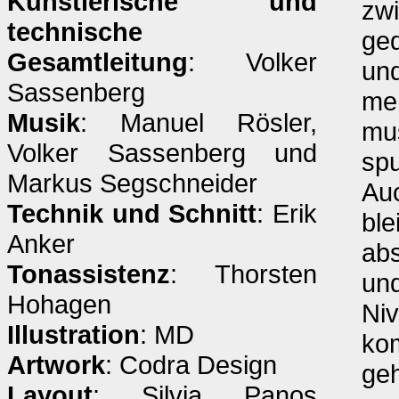
Künstlerische und
zw
technische
ged
Gesamtleitung
: Volker
und
Sassenberg
meh
Musik
: Manuel Rösler,
mus
Volker Sassenberg und
spu
Markus Segschneider
Auc
Technik und Schnitt
: Erik
ble
Anker
abs
Tonassistenz
: Thorsten
und
Hohagen
Niv
Illustration
: MD
ko
Artwork
: Codra Design
geh
Layout
: Silvia Panos