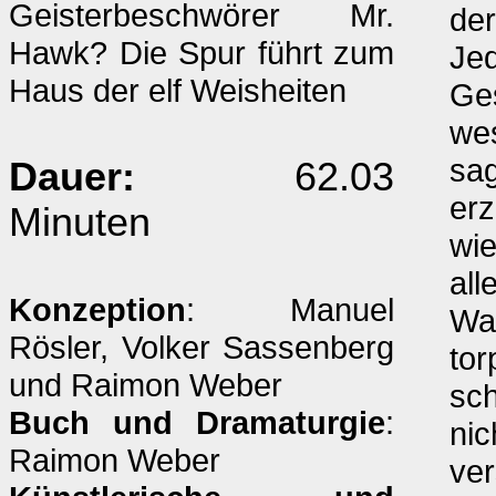
Geisterbeschwörer Mr.
der
Hawk? Die Spur führt zum
Je
Haus der elf Weisheiten
Ge
wes
sag
Dauer:
62.03
erz
Minuten
wie
all
Konzeption
: Manuel
Wa
Rösler, Volker Sassenberg
tor
und Raimon Weber
sch
Buch und Dramaturgie
:
nic
Raimon Weber
ver