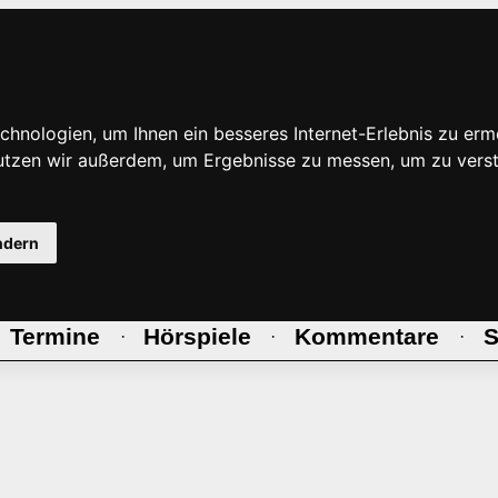
hnologien, um Ihnen ein besseres Internet-Erlebnis zu erm
nutzen wir außerdem, um Ergebnisse zu messen, um zu ve
ndern
Termine
Hörspiele
Kommentare
S
·
·
·