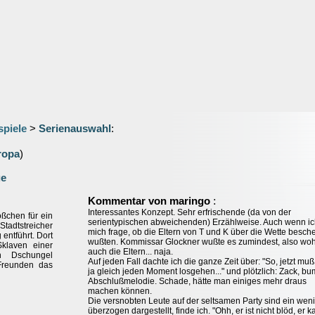
spiele
>
Serienauswahl
:
ropa
)
ge
:
Kommentar von maringo
Interessantes Konzept. Sehr erfrischende (da von der
ßchen für ein
serientypischen abweichenden) Erzählweise. Auch wenn i
Stadtstreicher
mich frage, ob die Eltern von T und K über die Wette besch
entführt. Dort
wußten. Kommissar Glockner wußte es zumindest, also woh
Sklaven einer
auch die Eltern... naja.
n Dschungel
Auf jeden Fall dachte ich die ganze Zeit über: "So, jetzt muß
 Freunden das
ja gleich jeden Moment losgehen..." und plötzlich: Zack, b
Abschlußmelodie. Schade, hätte man einiges mehr draus
machen können.
Die versnobten Leute auf der seltsamen Party sind ein wen
überzogen dargestellt, finde ich. "Ohh, er ist nicht blöd, er 