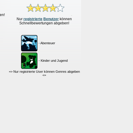
en!
Nur
re
g
istrierte
Benutzer
können
Schnellbewertungen
abgeben!
- Abenteuer
- Kinder und Jugend
=> Nur registrierte User können Genres abgeben
<=