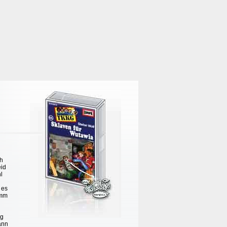
ch
eid
l
 es
umm
ig
kann