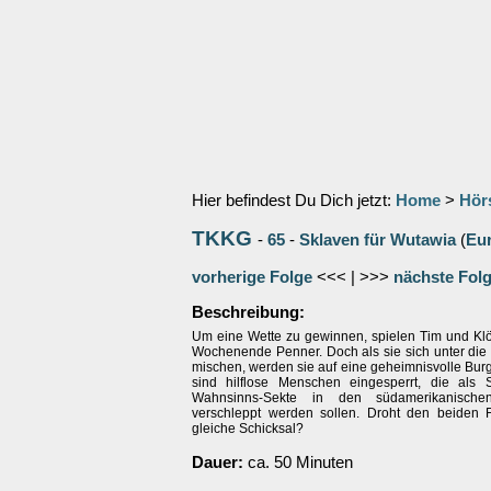
Hier befindest Du Dich jetzt:
Home
>
Hör
TKKG
-
65
-
Sklaven für Wutawia
(
Eu
vorherige Folge
<<< | >>>
nächste Fol
Beschreibung:
Um eine Wette zu gewinnen, spielen Tim und Klö
Wochenende Penner. Doch als sie sich unter die 
mischen, werden sie auf eine geheimnisvolle Burg 
sind hilflose Menschen eingesperrt, die als 
Wahnsinns-Sekte in den südamerikanische
verschleppt werden sollen. Droht den beiden
gleiche Schicksal?
Dauer:
ca. 50 Minuten