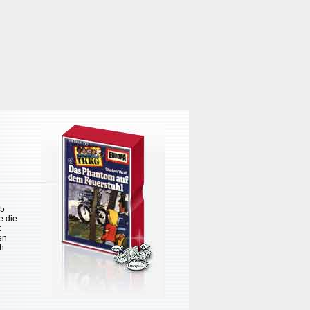
 5
e die
t
en
ch