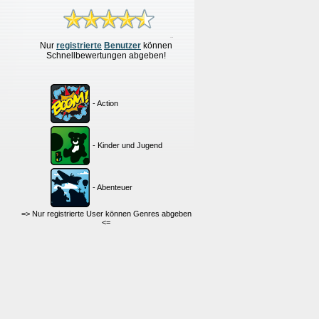
Nur
re
g
istrierte
Benutzer
können
Schnellbewertungen
abgeben!
- Action
- Kinder und Jugend
- Abenteuer
=> Nur registrierte User können Genres abgeben
<=