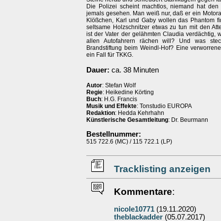
Die Polizei scheint machtlos, niemand hat de
jemals gesehen. Man weiß nur, daß er ein Motora
Klößchen, Karl und Gaby wollen das Phantom fi
seltsame Holzschnitzer etwas zu tun mit den Att
ist der Vater der gelähmten Claudia verdächtig, w
allen Autofahrern rächen will? Und was stec
Brandstiftung beim Weindl-Hof? Eine verworrene
ein Fall für TKKG.
Dauer:
ca. 38 Minuten
Autor
: Stefan Wolf
Regie
: Heikedine Körting
Buch
: H.G. Francis
Musik und Effekte
: Tonstudio EUROPA
Redaktion
: Hedda Kehrhahn
Künstlerische Gesamtleitung
: Dr. Beurmann
Bestellnummer:
515 722.6 (MC) / 115 722.1 (LP)
Tracklisting anzeigen
Kommentare
:
nicole10771
(19.11.2020)
theblackadder
(05.07.2017)