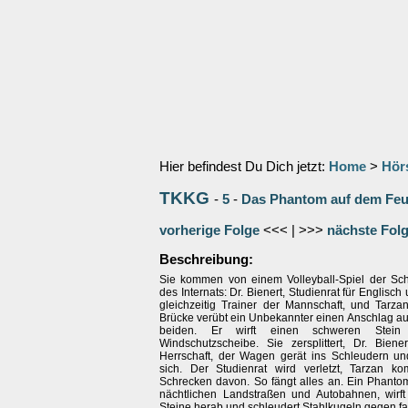
Hier befindest Du Dich jetzt:
Home
>
Hör
TKKG
-
5
-
Das Phantom auf dem Feu
vorherige Folge
<<< | >>>
nächste Fol
Beschreibung:
Sie kommen von einem Volleyball-Spiel der Sc
des Internats: Dr. Bienert, Studienrat für Englisc
gleichzeitig Trainer der Mannschaft, und Tarzan
Brücke verübt ein Unbekannter einen Anschlag au
beiden. Er wirft einen schweren Stei
Windschutzscheibe. Sie zersplittert, Dr. Biener
Herrschaft, der Wagen gerät ins Schleudern un
sich. Der Studienrat wird verletzt, Tarzan 
Schrecken davon. So fängt alles an. Ein Phanto
nächtlichen Landstraßen und Autobahnen, wirf
Steine herab und schleudert Stahlkugeln gegen f