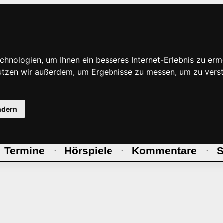
hnologien, um Ihnen ein besseres Internet-Erlebnis zu erm
nutzen wir außerdem, um Ergebnisse zu messen, um zu ve
ndern
Termine
Hörspiele
Kommentare
S
·
·
·