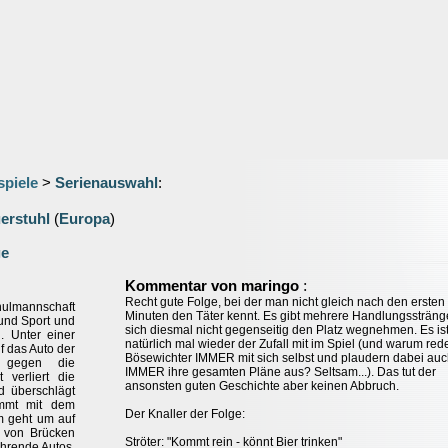
spiele
>
Serienauswahl
:
erstuhl
(
Europa
)
ge
:
Kommentar von maringo
Recht gute Folge, bei der man nicht gleich nach den ersten
hulmannschaft
Minuten den Täter kennt. Es gibt mehrere Handlungssträng
h und Sport und
sich diesmal nicht gegenseitig den Platz wegnehmen. Es is
. Unter einer
natürlich mal wieder der Zufall mit im Spiel (und warum red
f das Auto der
Bösewichter IMMER mit sich selbst und plaudern dabei au
n gegen die
IMMER ihre gesamten Pläne aus? Seltsam...). Das tut der
t verliert die
ansonsten guten Geschichte aber keinen Abbruch.
d überschlägt
kommt mit dem
Der Knaller der Folge:
m geht um auf
t von Brücken
Ströter: "Kommt rein - könnt Bier trinken"
ahrende Autos.