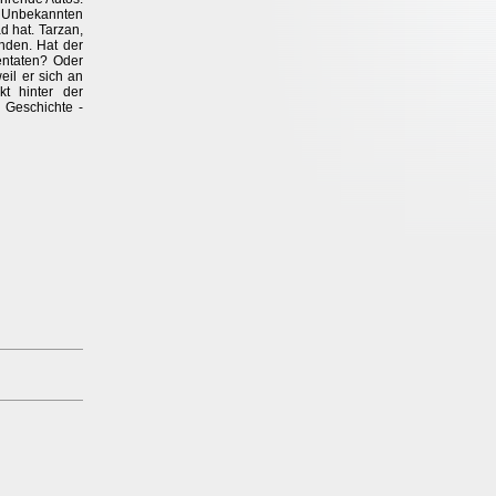
n Unbekannten
d hat. Tarzan,
nden. Hat der
entaten? Oder
eil er sich an
kt hinter der
 Geschichte -