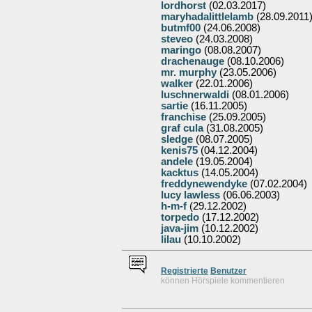
lordhorst
(02.03.2017)
maryhadalittlelamb
(28.09.2011
butmf00
(24.06.2008)
steveo
(24.03.2008)
maringo
(08.08.2007)
drachenauge
(08.10.2006)
mr. murphy
(23.05.2006)
walker
(22.01.2006)
luschnerwaldi
(08.01.2006)
sartie
(16.11.2005)
franchise
(25.09.2005)
graf cula
(31.08.2005)
sledge
(08.07.2005)
kenis75
(04.12.2004)
andele
(19.05.2004)
kacktus
(14.05.2004)
freddynewendyke
(07.02.2004)
lucy lawless
(06.06.2003)
h-m-f
(29.12.2002)
torpedo
(17.12.2002)
java-jim
(10.12.2002)
lilau
(10.10.2002)
Re
g
istrierte
Benutzer
können Hörspiele kommentieren