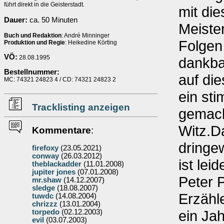
führt direkt in die Geisterstadt.
mit die
Dauer:
ca. 50 Minuten
Meiste
Buch und Redaktion
: André Minninger
Folgen
Produktion und Regie
: Heikedine Körting
VÖ:
28.08.1995
dankba
Bestellnummer:
auf die
MC: 74321 24823 4 / CD: 74321 24823 2
ein st
Tracklisting anzeigen
gemacht
Witz.D
Kommentare
:
dringe
firefoxy
(23.05.2021)
conway
(26.03.2012)
ist lei
theblackadder
(11.01.2008)
jupiter jones
(07.01.2008)
Peter 
mr.shaw
(14.12.2007)
sledge
(18.08.2007)
Erzähl
tuwdc
(14.08.2004)
chrizzz
(13.01.2004)
ein Ja
torpedo
(02.12.2003)
evil
(03.07.2003)