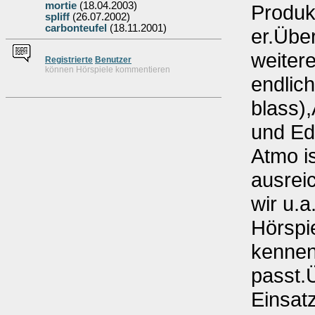
mortie
(18.04.2003)
Produk
spliff
(26.07.2002)
carbonteufel
(18.11.2001)
er.Über
weiter
Re
g
istrierte
Benutzer
können Hörspiele kommentieren
endlich
blass)
und Ed
Atmo is
ausrei
wir u.
Hörspi
kennen
passt.
Einsat