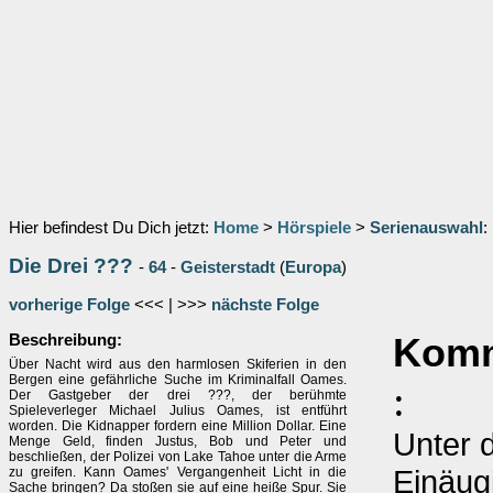
Hier befindest Du Dich jetzt:
Home
>
Hörspiele
>
Serienauswahl
:
Die Drei ???
-
64
-
Geisterstadt
(
Europa
)
vorherige Folge
<<< | >>>
nächste Folge
Beschreibung:
Komm
Über Nacht wird aus den harmlosen Skiferien in den
Bergen eine gefährliche Suche im Kriminalfall Oames.
:
Der Gastgeber der drei ???, der berühmte
Spieleverleger Michael Julius Oames, ist entführt
worden. Die Kidnapper fordern eine Million Dollar. Eine
Unter d
Menge Geld, finden Justus, Bob und Peter und
beschließen, der Polizei von Lake Tahoe unter die Arme
Einäug
zu greifen. Kann Oames' Vergangenheit Licht in die
Sache bringen? Da stoßen sie auf eine heiße Spur. Sie