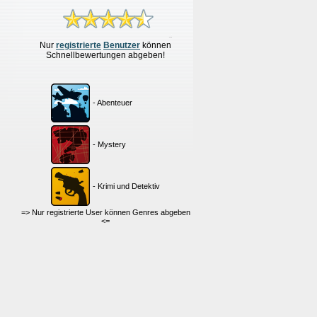
Nur
re
g
istrierte
Benutzer
können
Schnellbewertungen
abgeben!
- Abenteuer
- Mystery
- Krimi und Detektiv
=> Nur registrierte User können Genres abgeben
<=