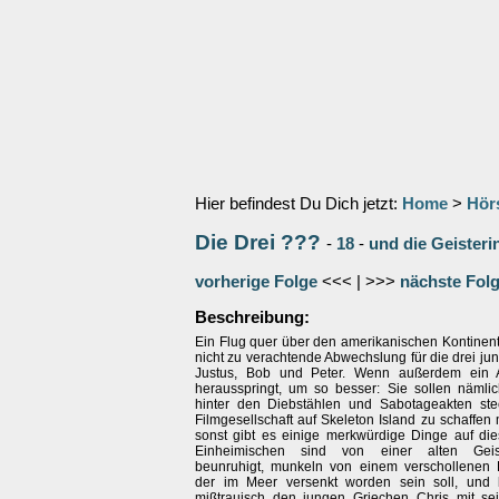
Hier befindest Du Dich jetzt:
Home
>
Hör
Die Drei ???
-
18
-
und die Geisteri
vorherige Folge
<<< | >>>
nächste Fol
Beschreibung:
Ein Flug quer über den amerikanischen Kontinent 
nicht zu verachtende Abwechslung für die drei ju
Justus, Bob und Peter. Wenn außerdem ein A
herausspringt, um so besser: Sie sollen nämlic
hinter den Diebstählen und Sabotageakten stec
Filmgesellschaft auf Skeleton Island zu schaffe
sonst gibt es einige merkwürdige Dinge auf dies
Einheimischen sind von einer alten Geist
beunruhigt, munkeln von einem verschollenen P
der im Meer versenkt worden sein soll, und
mißtrauisch den jungen Griechen Chris mit s