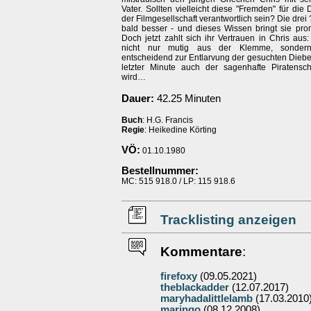
Vater. Sollten vielleicht diese "Fremden" für die 
der Filmgesellschaft verantwortlich sein? Die drei
bald besser - und dieses Wissen bringt sie prom
Doch jetzt zahlt sich ihr Vertrauen in Chris aus: 
nicht nur mutig aus der Klemme, sondern
entscheidend zur Entlarvung der gesuchten Diebe
letzter Minute auch der sagenhafte Piratensch
wird…
Dauer:
42.25 Minuten
Buch
: H.G. Francis
Regie
: Heikedine Körting
VÖ:
01.10.1980
Bestellnummer:
MC: 515 918.0 / LP: 115 918.6
Tracklisting anzeigen
Kommentare
:
firefoxy
(09.05.2021)
theblackadder
(12.07.2017)
maryhadalittlelamb
(17.03.2010
maringo
(08.12.2008)