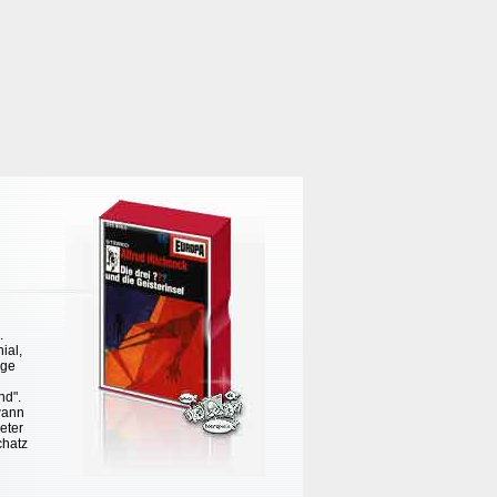
.
ial,
lge
nd".
 wann
eter
chatz