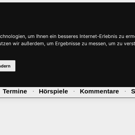
hnologien, um Ihnen ein besseres Internet-Erlebnis zu erm
nutzen wir außerdem, um Ergebnisse zu messen, um zu ve
ndern
Termine
Hörspiele
Kommentare
S
·
·
·