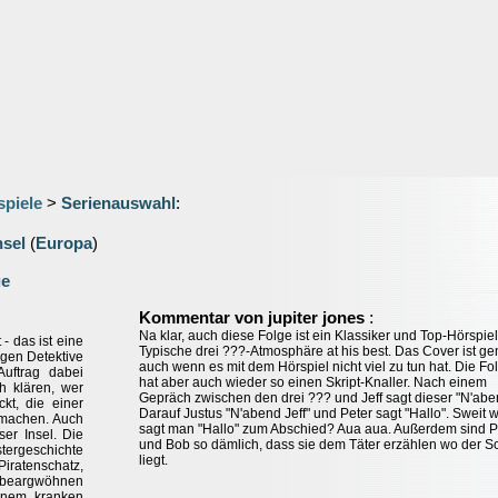
spiele
>
Serienauswahl
:
nsel
(
Europa
)
ge
:
Kommentar von jupiter jones
Na klar, auch diese Folge ist ein Klassiker und Top-Hörspiel
- das ist eine
Typische drei ???-Atmosphäre at his best. Das Cover ist gen
ngen Detektive
auch wenn es mit dem Hörspiel nicht viel zu tun hat. Die Fo
uftrag dabei
hat aber auch wieder so einen Skript-Knaller. Nach einem
h klären, wer
Gepräch zwischen den drei ??? und Jeff sagt dieser "N'abe
kt, die einer
Darauf Justus "N'abend Jeff" und Peter sagt "Hallo". Sweit
n machen. Auch
sagt man "Hallo" zum Abschied? Aua aua. Außerdem sind P
er Insel. Die
und Bob so dämlich, dass sie dem Täter erzählen wo der S
ergeschichte
liegt.
iratenschatz,
 beargwöhnen
einem kranken