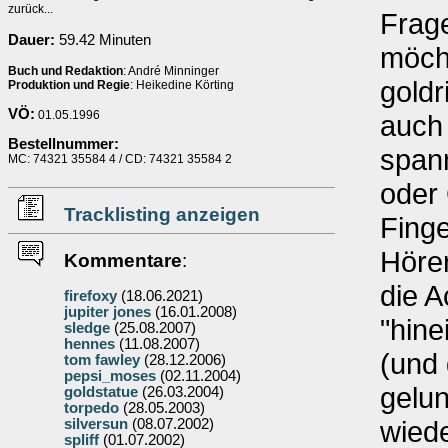
zurück...
Frag
Dauer:
59.42 Minuten
möcht
Buch und Redaktion
: André Minninger
goldr
Produktion und Regie
: Heikedine Körting
VÖ:
01.05.1996
auch
Bestellnummer:
span
MC: 74321 35584 4 / CD: 74321 35584 2
oder
Tracklisting anzeigen
Fing
Hörer
Kommentare
:
die A
firefoxy
(18.06.2021)
jupiter jones
(16.01.2008)
"hin
sledge
(25.08.2007)
hennes
(11.08.2007)
(und 
tom fawley
(28.12.2006)
pepsi_moses
(02.11.2004)
gelu
goldstatue
(26.03.2004)
torpedo
(28.05.2003)
wied
silversun
(08.07.2002)
spliff
(01.07.2002)