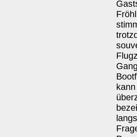
Gast
Fröhl
stimm
trot
souve
Flug
Gang
Bootf
kann 
über
beze
lang
Frag