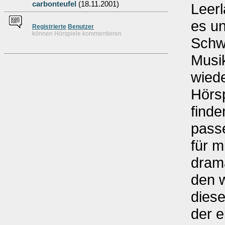
carbonteufel
(18.11.2001)
Leerl
es un
Re
g
istrierte
Benutzer
können Hörspiele kommentieren
Schw
Musik
wiede
Hörs
finde
pass
für 
drama
den w
diese
der 