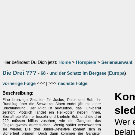
Hier befindest Du Dich jetzt:
Home
>
Hörspiele
>
Serienauswahl
:
Die Drei ???
-
68
-
und der Schatz im Bergsee
(
Europa
)
vorherige Folge
<<< | >>>
nächste Folge
Beschreibung:
Kom
Eine brenzlige Situation für Justus, Peter und Bob: Ihr
Rundflug über die Schweizer Alpen endet jäh mit einer
sle
Bruchlandung. Der Pilot ist bewußtlos, das Funkgerät
zerstört. Plötzlich landet ein Helikopter neben ihnen.
Bewaffnete Männer fesseln und knebeln Bob, und die drei
Wer e
??? müssen hilflos zusehen, wie die Gangster das
Flugzeugwrack durchsuchen. Wenig später verschwinden
belan
sie wieder. Die drei Junior-Detektive können sich in
Sicherheit bringen. Doch dann kommen die Gängster