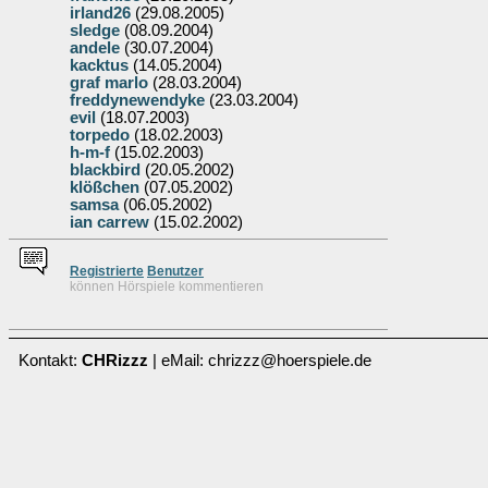
irland26
(29.08.2005)
sledge
(08.09.2004)
andele
(30.07.2004)
kacktus
(14.05.2004)
graf marlo
(28.03.2004)
freddynewendyke
(23.03.2004)
evil
(18.07.2003)
torpedo
(18.02.2003)
h-m-f
(15.02.2003)
blackbird
(20.05.2002)
klößchen
(07.05.2002)
samsa
(06.05.2002)
ian carrew
(15.02.2002)
Re
g
istrierte
Benutzer
können Hörspiele kommentieren
Kontakt:
CHRizzz
| eMail: chrizzz@hoerspiele.de