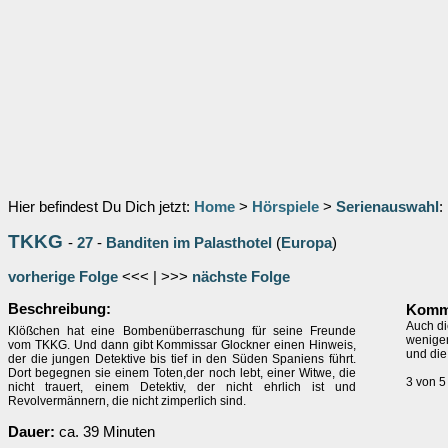
Hier befindest Du Dich jetzt:
Home
>
Hörspiele
>
Serienauswahl
:
TKKG
-
27
-
Banditen im Palasthotel
(
Europa
)
vorherige Folge
<<< | >>>
nächste Folge
Beschreibung:
Komme
Auch di
Klößchen hat eine Bombenüberraschung für seine Freunde
wenigen
vom TKKG. Und dann gibt Kommissar Glockner einen Hinweis,
und die
der die jungen Detektive bis tief in den Süden Spaniens führt.
Dort begegnen sie einem Toten,der noch lebt, einer Witwe, die
3 von 5
nicht trauert, einem Detektiv, der nicht ehrlich ist und
Revolvermännern, die nicht zimperlich sind.
Dauer:
ca. 39 Minuten