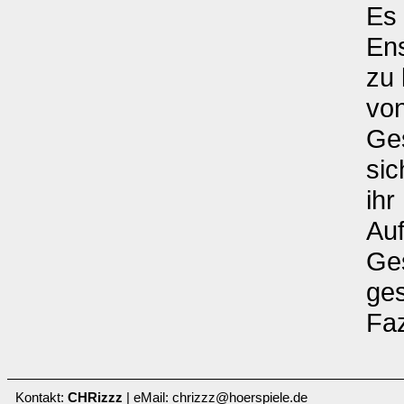
Es 
En
zu 
von
Ges
sic
ihr
Auf
Ges
ges
Faz
Kontakt:
CHRizzz
| eMail: chrizzz@hoerspiele.de