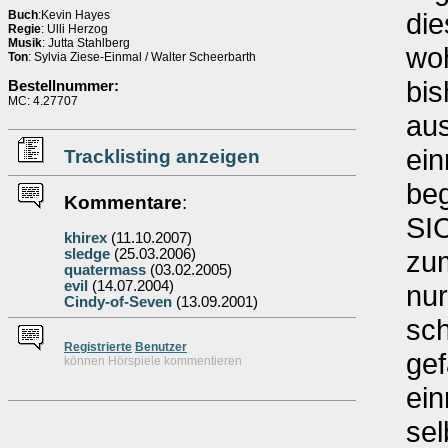
die
Buch
:Kevin Hayes
Regie
: Ulli Herzog
Musik
: Jutta Stahlberg
woh
Ton
: Sylvia Ziese-Einmal / Walter Scheerbarth
bis
Bestellnummer:
MC: 4.27707
aus
ei
Tracklisting anzeigen
be
Kommentare
:
SIC
khirex
(11.10.2007)
zum
sledge
(25.03.2006)
quatermass
(03.02.2005)
evil
(14.07.2004)
nur
Cindy-of-Seven
(13.09.2001)
sc
Re
g
istrierte
Benutzer
gef
können Hörspiele kommentieren
ein
sel