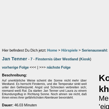
Hier befindest Du Dich jetzt:
Home
>
Hörspiele
>
Serienauswahl
:
Jan Tenner
-
7
-
Finsternis über Westland
(
Kiosk
)
vorherige Folge
<<< | >>>
nächste Folge
Beschreibung:
K
Auf unerklärliche Weise scheint die Sonne nicht mehr über
Westland. Es herrscht Finsternis, und die Temperatur sinkt weit
kh
unter den Gefrierpunkt. Angst und Schrecken verbreiten sich;
niemand weiß Rat. Da starten Jan Tenner und Laura zu einem
Erkundungsflug in Richtung Sonne. Noch ahnen sie nicht, daß
Me
ihnen eines ihrer gefährlichsten Abenteuer bevorsteht.
'ei
Dauer:
46.03 Minuten