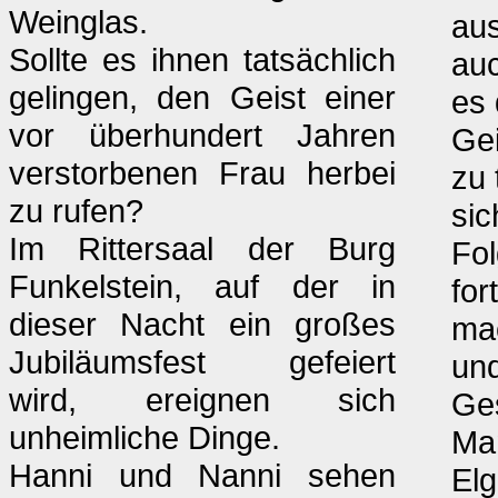
Weinglas.
au
Sollte es ihnen tatsächlich
au
gelingen, den Geist einer
es 
vor überhundert Jahren
Ge
verstorbenen Frau herbei
zu 
zu rufen?
sic
Im Rittersaal der Burg
Fol
Funkelstein, auf der in
for
dieser Nacht ein großes
mac
Jubiläumsfest gefeiert
un
wird, ereignen sich
Ges
unheimliche Dinge.
Mam
Hanni und Nanni sehen
Elg