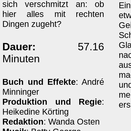
sich verschmitzt an: ob
Ein
hier alles mit rechten
etw
Dingen zugeht?
Ge
Sc
Gla
Dauer:
57.16
nac
Minuten
aus
ma
Buch und Effekte
: André
un
Minninger
meh
Produktion und Regie
:
er
Heikedine Körting
Redaktion
: Wanda Osten