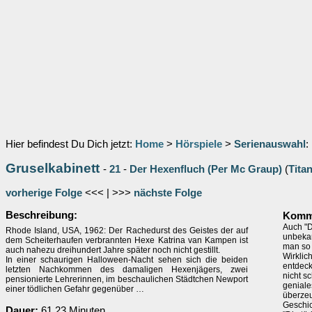
Hier befindest Du Dich jetzt:
Home
>
Hörspiele
>
Serienauswahl
:
Gruselkabinett
-
21
-
Der Hexenfluch (Per Mc Graup)
(
Tita
vorherige Folge
<<< | >>>
nächste Folge
Beschreibung:
Komme
Auch "D
Rhode Island, USA, 1962: Der Rachedurst des Geistes der auf
unbekan
dem Scheiterhaufen verbrannten Hexe Katrina van Kampen ist
man so 
auch nahezu dreihundert Jahre später noch nicht gestillt.
Wirklic
In einer schaurigen Halloween-Nacht sehen sich die beiden
entdeck
letzten Nachkommen des damaligen Hexenjägers, zwei
nicht s
pensionierte Lehrerinnen, im beschaulichen Städtchen Newport
geniale
einer tödlichen Gefahr gegenüber …
überzeu
Geschic
Dauer:
61.23 Minuten