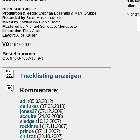
"Die tö
ältere
Buch
: Marc Gruppe
Produktion & Regie
: Stephan Bosenius & Marc Gruppe
Nichts"
Recorded by
Rotor Musikproduktion
Mixed by
Kazuya c/o Bionic Beats
Mastered by
Michael Schwabe, Monoposto
Illustration
: Firuz Askin
Layout
: Alice Kaiser
VÖ:
16.10.2007
Bestellnummer:
CD: 978-3-7857-3349-3
Tracklisting anzeigen
Kommentare
:
adi
(05.03.2012)
derlukas
(07.05.2010)
jones27
(07.12.2008)
acquire
(24.03.2008)
sledge
(16.12.2007)
rockinroll
(17.11.2007)
prince
(07.11.2007)
chrizzz
(29.10.2007)