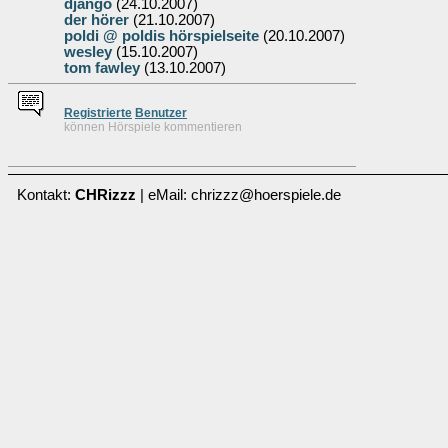
django
(24.10.2007)
der hörer
(21.10.2007)
poldi @ poldis hörspielseite
(20.10.2007)
wesley
(15.10.2007)
tom fawley
(13.10.2007)
Re
g
istrierte
Benutzer
können Hörspiele kommentieren
Kontakt:
CHRizzz
| eMail: chrizzz@hoerspiele.de