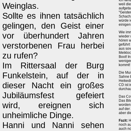
Ich fan
Weinglas.
weil di
aufgeta
"Geiste
Sollte es ihnen tatsächlich
Schachz
würde i
gelingen, den Geist einer
einigen
Wie imm
vor überhundert Jahren
wieder 
hören w
verstorbenen Frau herbei
geführt
aus sov
zu rufen?
Meikloc
Boot! I
weniger
Im Rittersaal der Burg
kommt!
Funkelstein, auf der in
Die Mus
Sahne b
Heikedi
dieser Nacht ein großes
CD ist i
durchau
Jubiläumsfest gefeiert
Das Cov
Das Bil
wird, ereignen sich
worden!
auf der
unheimliche Dinge.
aber di
Fazit:
H
Hanni und Nanni sehen
noch au
auch no