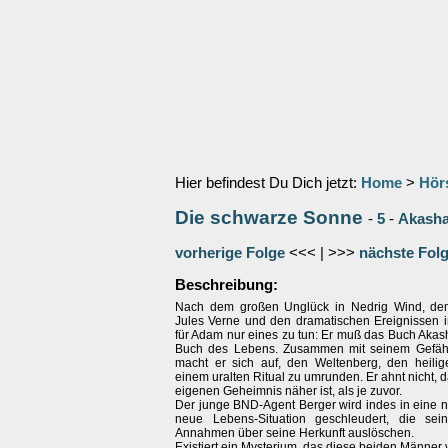
Hier befindest Du Dich jetzt:
Home
>
Hör
Die schwarze Sonne
-
5
-
Akash
vorherige Folge
<<< | >>>
nächste Fol
Beschreibung:
Nach dem großen Unglück in Nedrig Wind, dem
Jules Verne und den dramatischen Ereignissen in
für Adam nur eines zu tun: Er muß das Buch Akas
Buch des Lebens. Zusammen mit seinem Gefäh
macht er sich auf, den Weltenberg, den heilig
einem uralten Ritual zu umrunden. Er ahnt nicht, 
eigenen Geheimnis näher ist, als je zuvor.
Der junge BND-Agent Berger wird indes in eine n
neue Lebens-Situation geschleudert, die sei
Annahmen über seine Herkunft auslöschen.
Existiert ein Mysterium, das diese beiden Männer 