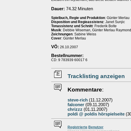
Dauer:
74.32 Minuten
Spielbuch, Regie und Produktion
: Günter Merlau
Disposition und Regieassistenz
: Janet Sunjic
Tonassistenz und Schnitt
: Frederik Bolte
Musik
: Debbie Wiseman, Günter Merlau Raymond
Zeichnungen
: Sabine Weiss
Cover
: Günter Merlau
VÖ:
26.10.2007
Bestellnummer:
CD: 9 783939 60017 6
Tracklisting anzeigen
Kommentare
:
steve-rich
(11.12.2007)
falconer
(09.11.2007)
chrizzz
(01.11.2007)
poldi @ poldis hörspielseite
(30
Re
g
istrierte
Benutzer