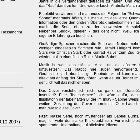
Jahre in die Vergangenheit getragen zu haben. Und wa
das ''Rad'' damit zu tun. Und wieder taucht Arabella March au
Es bleibt verwirrend und man muss die Folgen der ''Schw
Sonne'' mehrmals hören, bis man auch das letzte Quen
Information oder den großen Überblick mitbekommen hat
macht die Serie eben zu der schwersten Hörspielk
Nebenbei Sudoku spielen - das geht nicht. Weiß ich
 Hessandrini
eigener Erfahrung zu berichten.
Großartige Sprecher machen die Serie aus. Neben mehr
weniger eingesetzen Stimmen wie Harald Halgard ko
Stars wie Christian Stark oder Konrad Halver zum Zug. G
wieder mal in einer fiesen Rolle: Martin Sabel.
Musik ist wohl das stärkste Mittel, um die düstere 
umzusetzen. Das klappt hier super hervorragend.
Geräusche sind ebenfalls gut. Beeindruckend kann ma
direkt am Anfang der Story hören: wenn es um Berger im
geht. Ich will das nicht erleben.
Das Cover verstehe ich nicht so ganz: ein Dürer-Sch
invertiert? Eine Todes-Armee? Ich wäre dafür, dass
Illustratorin der fabelhaften Bilder im Inlay - Sabine Weiss 
weitere Gestaltung der Cover übernimmt. Oder Lausch
man, wieso diese Cover.
Fazit
: klasse Serie, noch mysteriöser als Gabriel Burns
mag für viele der starke Kritikpunkt sein. Für mich blei
.10.2007)
spannende Unterhaltung auf höchstem Niveau.