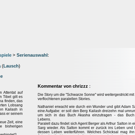
spiele
>
Serienauswahl
:
a
(
Lausch
)
ge
:
Kommentar von chrizzz
 Attentat auf
Die Story um die ''Schwarze Sonne'' wird weitergestrickt mit
 Tibet gilt es
verflochtenen paralellen Stories.
ha finden, das
rten Lobsang
Nathaniel erwacht wie durch ein Wunder und gibt Adam S
en Kailash in
eine Aufgabe: er soll den Berg Kailash dreizehn mal umru
dass er seinem
um sich in das Buch Akasha einzutragen - das Buch
Lebens.
eue Zeit, eine
Paralell dazu findet sich Agent Berger als Arthur Salton in 
ne bisherigen
Sarg wieder. Als Salton kommt er zurück ins Leben und
dessen Leben weiterführen. Welches Schicksal mag ih
verbindet?