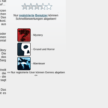
s hat
f ...
arzen
tchen
Nur
re
g
istrierte
Benutzer
können
. Das
Schnellbewertungen
abgeben!
ost.
 aus
 oder
- Mystery
mmen
enial
- Grusel und Horror
Story
 Die
n das
 Sarg
- Abenteuer
nitt
=> Nur registrierte User können Genres abgeben
 die
<=
- die
 sagt
. Das
bt es