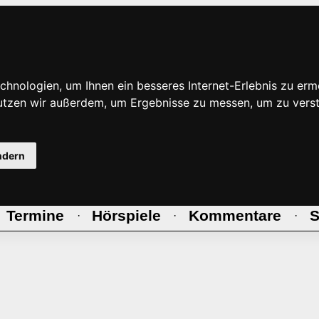
hnologien, um Ihnen ein besseres Internet-Erlebnis zu erm
nutzen wir außerdem, um Ergebnisse zu messen, um zu ve
ndern
Termine
Hörspiele
Kommentare
S
·
·
·