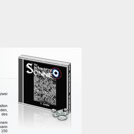
 zwei
alton
nden,
 des
einem
 kann
n 150