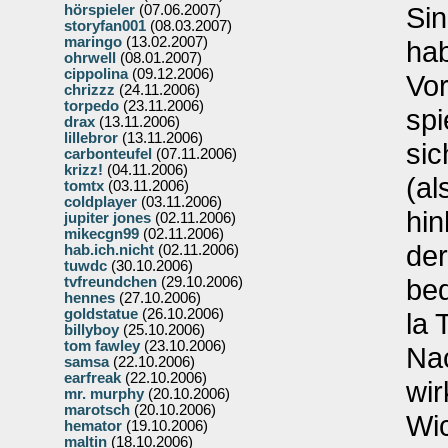
Sin
hörspieler
(07.06.2007)
storyfan001
(08.03.2007)
maringo
(13.02.2007)
hab
ohrwell
(08.01.2007)
cippolina
(09.12.2006)
Vor
chrizzz
(24.11.2006)
torpedo
(23.11.2006)
spi
drax
(13.11.2006)
lillebror
(13.11.2006)
sic
carbonteufel
(07.11.2006)
krizz!
(04.11.2006)
(al
tomtx
(03.11.2006)
coldplayer
(03.11.2006)
hin
jupiter jones
(02.11.2006)
mikecgn99
(02.11.2006)
der
hab.ich.nicht
(02.11.2006)
tuwdc
(30.10.2006)
bed
tvfreundchen
(29.10.2006)
hennes
(27.10.2006)
goldstatue
(26.10.2006)
la 
billyboy
(25.10.2006)
tom fawley
(23.10.2006)
Nac
samsa
(22.10.2006)
earfreak
(22.10.2006)
wir
mr. murphy
(20.10.2006)
marotsch
(20.10.2006)
Wic
hemator
(19.10.2006)
maltin
(18.10.2006)