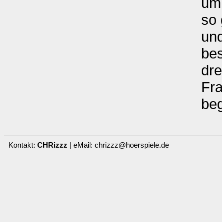
um 
so 
und
bes
dre
Fra
beg
Kontakt:
CHRizzz
| eMail: chrizzz@hoerspiele.de