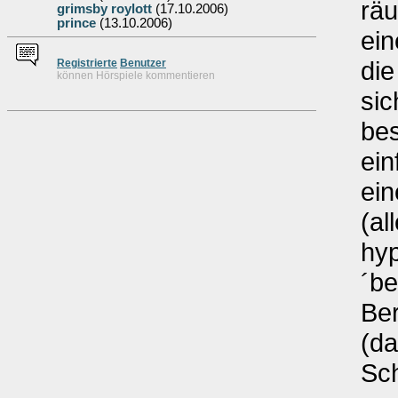
rä
grimsby roylott
(17.10.2006)
prince
(13.10.2006)
ein
die
Re
g
istrierte
Benutzer
können Hörspiele kommentieren
sic
be
ein
ein
(al
hy
´be
Be
(da
Sch