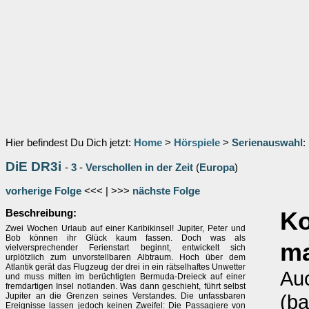
Hier befindest Du Dich jetzt:
Home
>
Hörspiele
>
Serienauswahl
:
DiE DR3i
-
3
-
Verschollen in der Zeit
(
Europa
)
vorherige Folge
<<< | >>>
nächste Folge
Beschreibung:
K
Zwei Wochen Urlaub auf einer Karibikinsel! Jupiter, Peter und
Bob können ihr Glück kaum fassen. Doch was als
m
vielversprechender Ferienstart beginnt, entwickelt sich
urplötzlich zum unvorstellbaren Albtraum. Hoch über dem
Atlantik gerät das Flugzeug der drei in ein rätselhaftes Unwetter
Au
und muss mitten im berüchtigten Bermuda-Dreieck auf einer
fremdartigen Insel notlanden. Was dann geschieht, führt selbst
(ba
Jupiter an die Grenzen seines Verstandes. Die unfassbaren
Ereignisse lassen jedoch keinen Zweifel: Die Passagiere von