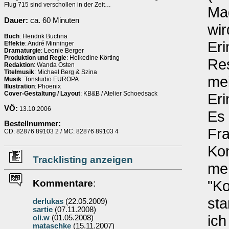
Flug 715 sind verschollen in der Zeit…
Mag
Dauer:
ca. 60 Minuten
wir
Buch
: Hendrik Buchna
Eri
Effekte
: André Minninger
Dramaturgie
: Leonie Berger
Produktion und Regie
: Heikedine Körting
Res
Redaktion
: Wanda Osten
Titelmusik
: Michael Berg & Szina
mei
Musik
: Tonstudio EUROPA
Illustration
: Phoenix
Cover-Gestaltung / Layout
: KB&B / Atelier Schoedsack
Eri
VÖ:
13.10.2006
Es 
Bestellnummer:
Fr
CD: 82876 89103 2 / MC: 82876 89103 4
Kon
Tracklisting anzeigen
meh
"Ko
Kommentare
:
sta
derlukas
(22.05.2009)
sartie
(07.11.2008)
ich
oli.w
(01.05.2008)
mataschke
(15.11.2007)