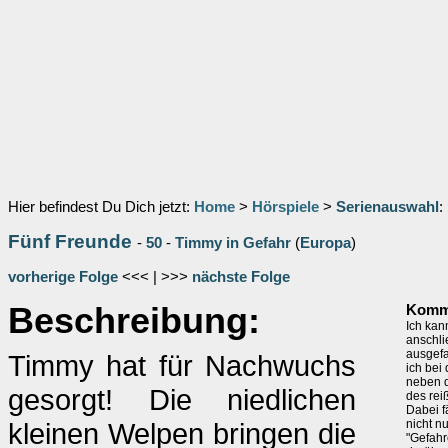
Hier befindest Du Dich jetzt:
Home
>
Hörspiele
>
Serienauswahl
:
Fünf Freunde
-
50
-
Timmy in Gefahr
(
Europa
)
vorherige Folge
<<< | >>>
nächste Folge
Beschreibung:
Komm
Ich kan
anschli
ausgefa
Timmy hat für Nachwuchs
ich bei
neben d
gesorgt! Die niedlichen
des reiß
Dabei f
kleinen Welpen bringen die
nicht n
"Gefahr