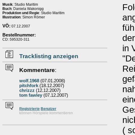
Fol
Musik
: Studio Maritim
Buch
: Daniela Wakonigg
Produktion und Regie
: Studio Maritim
ang
Illustration
: Simon Römer
füh
VÖ:
07.12.2007
Bestellnummer:
der
CD: 595320-311
in 
Tracklisting anzeigen
"De
Rei
Kommentare
:
gef
wolf.1968
(07.01.2008)
pitchfork
(18.12.2007)
nah
chrizzz
(12.12.2007)
tom fawley
(07.12.2007)
ein
Ges
Re
g
istrierte
Benutzer
können Hörspiele kommentieren
nic
( s