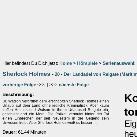
Hier befindest Du Dich jetzt:
Home
>
Hörspiele
>
Serienauswahl
:
Sherlock Holmes
-
20
-
Der Landadel von Reigate
(
Mariti
vorherige Folge
<<< | >>>
nächste Folge
Beschreibung:
K
Dr. Watson verordnet dem erschöpften Sherlock Holmes einen
Urlaub auf dem Land ohne jegliche Kriminalistik. Aber kaum
to
treffen Holmes und Watson in ihrem Urlaubsort Reigate ein,
geschieht dort ein Mord. Die Polizei vermutet hinter der Tat
einen Einbrecher, der seit Neuestem in der Gegend sein
Eig
Unwesen treibt. Aber Sherlock Holmes weiß es besser …
heu
Dauer:
61.44 Minuten