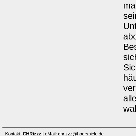
man
sei
Unt
abe
Be
sic
Sic
häu
ver
all
wa
Kontakt:
CHRizzz
| eMail: chrizzz@hoerspiele.de