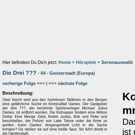
Hier befindest Du Dich jetzt:
Home
>
Hörspiele
>
Serienauswahl
:
Die Drei ???
-
64
-
Geisterstadt
(
Europa
)
vorherige Folge
<<< | >>>
nächste Folge
Beschreibung:
K
Über Nacht wird aus den harmlosen Skiferien in den Bergen
eine gefährliche Suche im Kriminalfall Oames. Der Gastgeber
m
der drei ???, der berühmte Spieleverleger Michael Julius
Oames, ist entführt worden. Die Kidnapper fordern eine Million
Dollar. Eine Menge Geld, finden Justus, Bob und Peter und
Das
beschließen, der Polizei von Lake Tahoe unter die Arme zu
greifen. Kann Oames' Vergangenheit Licht in die Sache
ist
bringen? Da stoßen sie auf eine heiße Spur. Sie führt direkt in
die Geisterstadt.