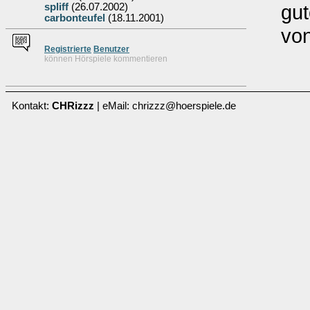
gut
spliff
(26.07.2002)
carbonteufel
(18.11.2001)
von
Re
g
istrierte
Benutzer
können Hörspiele kommentieren
Kontakt:
CHRizzz
| eMail: chrizzz@hoerspiele.de