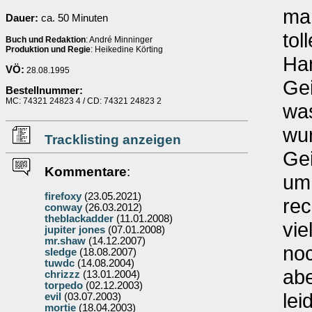
man
Dauer:
ca. 50 Minuten
tol
Buch und Redaktion
: André Minninger
Produktion und Regie
: Heikedine Körting
Han
VÖ:
28.08.1995
Gei
Bestellnummer:
MC: 74321 24823 4 / CD: 74321 24823 2
wa
wur
Tracklisting anzeigen
Gei
Kommentare
:
um 
firefoxy
(23.05.2021)
rec
conway
(26.03.2012)
theblackadder
(11.01.2008)
vie
jupiter jones
(07.01.2008)
mr.shaw
(14.12.2007)
noc
sledge
(18.08.2007)
tuwdc
(14.08.2004)
abe
chrizzz
(13.01.2004)
torpedo
(02.12.2003)
lei
evil
(03.07.2003)
mortie
(18.04.2003)