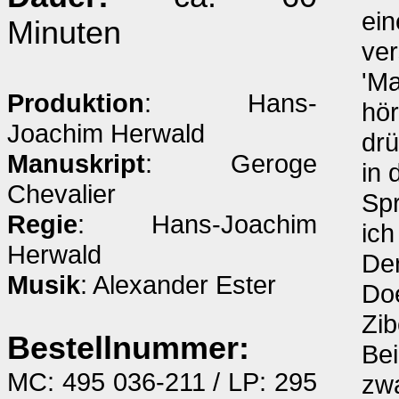
ei
Minuten
ver
'Ma
Produktion
: Hans-
hör
Joachim Herwald
drü
Manuskript
: Geroge
in 
Chevalier
Spr
Regie
: Hans-Joachim
ich
Herwald
Der
Musik
: Alexander Ester
Doe
Zib
Bestellnummer:
Bei
MC: 495 036-211 / LP: 295
zwa