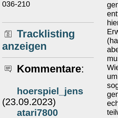
036-210
gem
ent
hie
Er
Tracklisting
(ha
anzeigen
ab
mus
Kommentare
:
Wie
umb
sog
hoerspiel_jens
gem
(23.09.2023)
ech
atari7800
tei