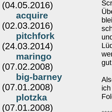
Scr
(04.05.2016)
Übe
acquire
ble
(02.03.2016)
sch
pitchfork
und
(24.03.2014)
Lü
wen
maringo
gut
(07.02.2008)
big-barney
Als
(07.01.2008)
ich
Fol
plotzka
(07.01.2008)