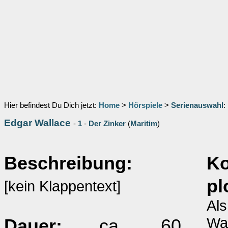
Hier befindest Du Dich jetzt:
Home
>
Hörspiele
>
Serienauswahl
:
Edgar Wallace
-
1
-
Der Zinker
(
Maritim
)
Beschreibung:
K
pl
[kein Klappentext]
Als
Wal
Dauer:
ca. 60