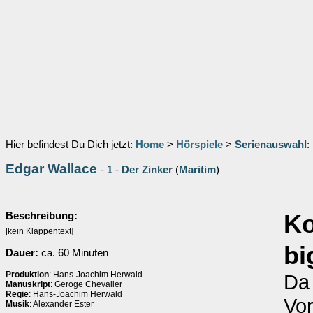
Hier befindest Du Dich jetzt:
Home
>
Hörspiele
>
Serienauswahl
:
Edgar Wallace
-
1
-
Der Zinker
(
Maritim
)
Beschreibung:
K
[kein Klappentext]
bi
Dauer:
ca. 60 Minuten
Produktion
: Hans-Joachim Herwald
Da
Manuskript
: Geroge Chevalier
Regie
: Hans-Joachim Herwald
Vor
Musik
: Alexander Ester