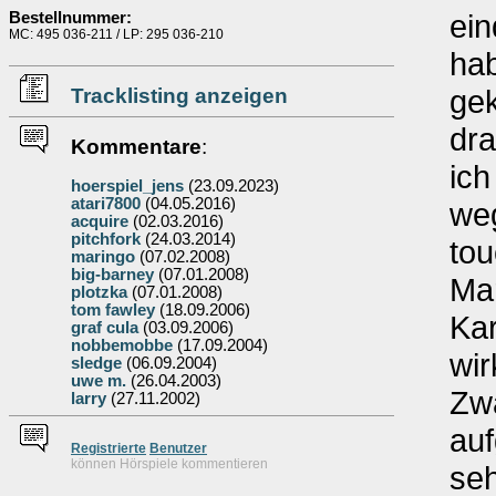
ein
Bestellnummer:
MC: 495 036-211 / LP: 295 036-210
hab
gek
Tracklisting anzeigen
dra
Kommentare
:
ich
hoerspiel_jens
(23.09.2023)
atari7800
(04.05.2016)
we
acquire
(02.03.2016)
pitchfork
(24.03.2014)
to
maringo
(07.02.2008)
big-barney
(07.01.2008)
Mar
plotzka
(07.01.2008)
tom fawley
(18.09.2006)
Kar
graf cula
(03.09.2006)
nobbemobbe
(17.09.2004)
wir
sledge
(06.09.2004)
uwe m.
(26.04.2003)
Zwa
larry
(27.11.2002)
auf
Re
g
istrierte
Benutzer
können Hörspiele kommentieren
seh