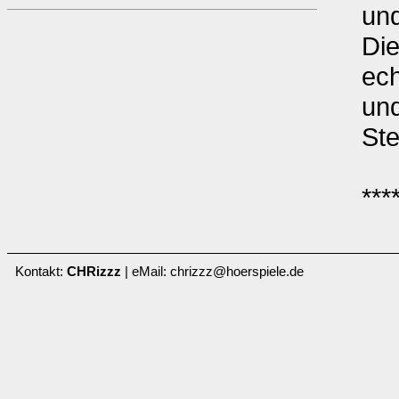
un
Die
ech
un
Ste
***
Kontakt:
CHRizzz
| eMail: chrizzz@hoerspiele.de