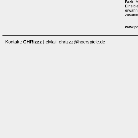
Fazit:
M
Eins bl
erwähne
zusamme
www.pol
Kontakt:
CHRizzz
| eMail: chrizzz@hoerspiele.de