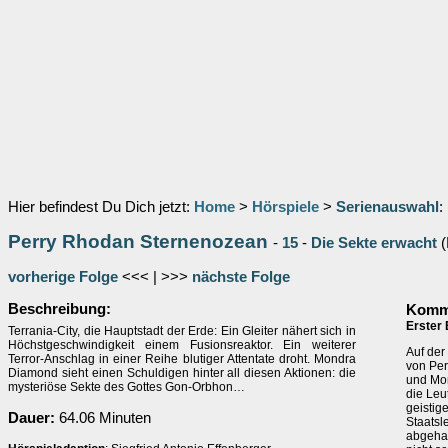
Hier befindest Du Dich jetzt:
Home
>
Hörspiele
>
Serienauswahl
:
Perry Rhodan Sternenozean
-
15
-
Die Sekte erwacht
(
vorherige Folge
<<< | >>>
nächste Folge
Beschreibung:
Komme
Erster 
Terrania-City, die Hauptstadt der Erde: Ein Gleiter nähert sich in
Höchstgeschwindigkeit einem Fusionsreaktor. Ein weiterer
Auf der
Terror-Anschlag in einer Reihe blutiger Attentate droht. Mondra
von Per
Diamond sieht einen Schuldigen hinter all diesen Aktionen: die
und Mon
mysteriöse Sekte des Gottes Gon-Orbhon…
die Leu
geistig
Dauer:
64.06 Minuten
Staatsl
abgehal