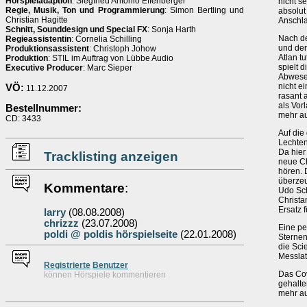
Hörspieladaption
: Siegfried Antonio Effenberger
nicht s
Regie, Musik, Ton und Programmierung
: Simon Bertling und
absolut
Christian Hagitte
Anschl
Schnitt, Sounddesign und Special FX
: Sonja Harth
Nach d
Regieassistentin
: Cornelia Schilling
und der
Produktionsassistent
: Christoph Johow
Atlan tu
Produktion
: STIL im Auftrag von Lübbe Audio
spielt 
Executive Producer
: Marc Sieper
Abwesen
nicht e
VÖ:
11.12.2007
rasant 
als Vor
Bestellnummer:
mehr au
CD: 3433
Auf die
Lechten
Da hier
Tracklisting anzeigen
neue Ch
hören. 
überzeug
Kommentare
:
Udo Sch
Christa
Ersatz 
larry
(08.08.2008)
chrizzz
(23.07.2008)
Eine pe
poldi @ poldis hörspielseite
(22.01.2008)
Sternen
die Sci
Messlat
Re
g
istrierte
Benutzer
Das Cov
können Hörspiele kommentieren
gehalte
mehr a