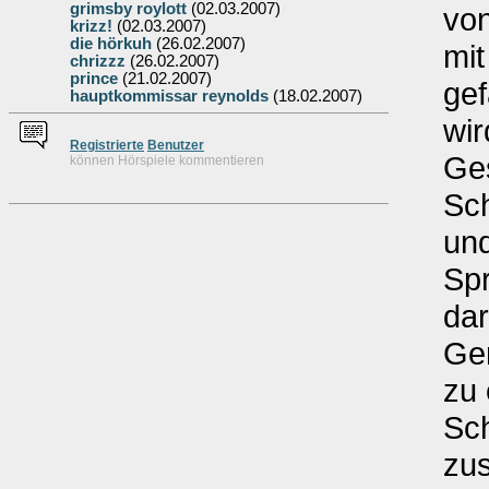
grimsby roylott
(02.03.2007)
von
krizz!
(02.03.2007)
die hörkuh
(26.02.2007)
mit
chrizzz
(26.02.2007)
prince
(21.02.2007)
gef
hauptkommissar reynolds
(18.02.2007)
wir
Re
g
istrierte
Benutzer
Ges
können Hörspiele kommentieren
Sch
un
Spr
dar
Ger
zu 
Sch
zus