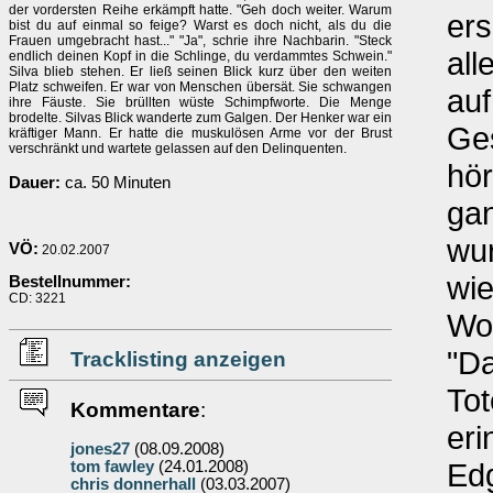
der vordersten Reihe erkämpft hatte. "Geh doch weiter. Warum
ers
bist du auf einmal so feige? Warst es doch nicht, als du die
Frauen umgebracht hast..." "Ja", schrie ihre Nachbarin. "Steck
all
endlich deinen Kopf in die Schlinge, du verdammtes Schwein."
Silva blieb stehen. Er ließ seinen Blick kurz über den weiten
Platz schweifen. Er war von Menschen übersät. Sie schwangen
auf
ihre Fäuste. Sie brüllten wüste Schimpfworte. Die Menge
brodelte. Silvas Blick wanderte zum Galgen. Der Henker war ein
Ges
kräftiger Mann. Er hatte die muskulösen Arme vor der Brust
verschränkt und wartete gelassen auf den Delinquenten.
hör
Dauer:
ca. 50 Minuten
gan
wur
VÖ:
20.02.2007
wie
Bestellnummer:
CD: 3221
Wo
"D
Tracklisting anzeigen
Tot
Kommentare
:
eri
jones27
(08.09.2008)
Edg
tom fawley
(24.01.2008)
chris donnerhall
(03.03.2007)