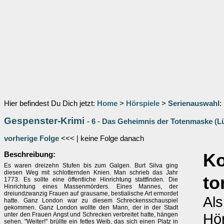
Hier befindest Du Dich jetzt:
Home
>
Hörspiele
>
Serienauswahl
:
Gespenster-Krimi
-
6
-
Das Geheimnis der Totenmaske
(
L
vorherige Folge
<<< | keine Folge danach
Beschreibung:
K
Es waren dreizehn Stufen bis zum Galgen. Burt Silva ging
diesen Weg mit schlotternden Knien. Man schrieb das Jahr
to
1773. Es sollte eine öffentliche Hinrichtung stattfinden. Die
Hinrichtung eines Massenmörders. Eines Mannes, der
dreiundzwanzig Frauen auf grausame, bestialische Art ermordet
Als
hatte. Ganz London war zu diesem Schreckensschauspiel
gekommen. Ganz London wollte den Mann, der in der Stadt
Hör
unter den Frauen Angst und Schrecken verbreitet hatte, hängen
sehen. "Weiter!" brüllte ein fettes Weib, das sich einen Platz in