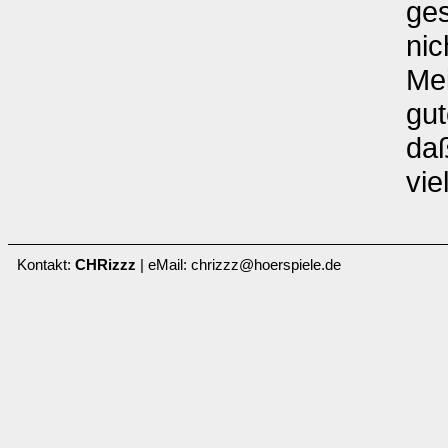
ges
nic
Mei
gut
daß
vie
Kontakt:
CHRizzz
| eMail: chrizzz@hoerspiele.de