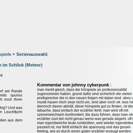
spiele
>
Serienauswahl
:
 im Schlick
(
Meteor
)
ge
:
Kommentar von johnny cyberpunk
man merkt gleich, dass die hörspiele an professionalität
Dorf am Rande
zugenommen haben. grund dafür sind sicherlich die vielen
its spurlos
profisprecher die in den neuen folgen mit dabei sind. story 
h noch Ihren
musik hauen mich zwar nicht um, sind aber noch ok. was m
dennoch davon abhält, diese hörspiele gut zu finden, ist die
uhig? Und was
tatsache, dass einfach der erzähler fehlt. man wird oft mit
en Leuchtturm
szenenwechseln konfrontiert, die dazu führen, dass man o
erzähler zum teil nicht genau weiss was gerade abgeht. oft 
estien aus dem
man irgendwelche leute rumbrüllen, weil wieder irgendetw
passiert ist, nur fehlt einfach die spannung und das grusel-
feeling, wie es durch einen guten erzähler erzeugt werden