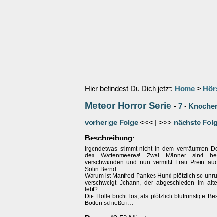
Hier befindest Du Dich jetzt:
Home
>
Hör
Meteor Horror Serie
-
7
-
Knochen
vorherige Folge
<<< | >>>
nächste Fol
Beschreibung:
Irgendetwas stimmt nicht in dem verträumten 
des Wattenmeeres! Zwei Männer sind bere
verschwunden und nun vermißt Frau Prein auc
Sohn Bernd.
Warum ist Manfred Pankes Hund plötzlich so unr
verschweigt Johann, der abgeschieden im alt
lebt?
Die Hölle bricht los, als plötzlich blutrünstige B
Boden schießen…