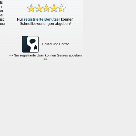
ls
rn
so
ei,
ist
Nur
re
g
istrierte
Benutzer
können
teor
Schnellbewertungen
abgeben!
- Grusel und Horror
=> Nur registrierte User können Genres abgeben
<=