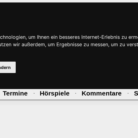
hnologien, um Ihnen ein besseres Internet-Erlebnis zu erm
nutzen wir außerdem, um Ergebnisse zu messen, um zu ve
ndern
Termine
Hörspiele
Kommentare
S
·
·
·