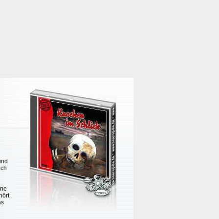
und
ich
hne
hört
as