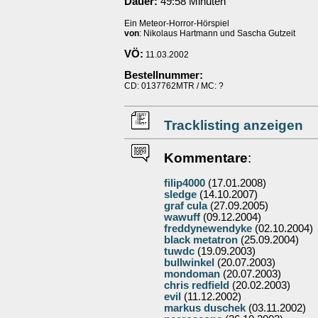
Dauer:
49:58 Minuten
Ein Meteor-Horror-Hörspiel
von
: Nikolaus Hartmann und Sascha Gutzeit
VÖ:
11.03.2002
Bestellnummer:
CD: 0137762MTR / MC: ?
Tracklisting anzeigen
Kommentare
:
filip4000
(17.01.2008)
sledge
(14.10.2007)
graf cula
(27.09.2005)
wawuff
(09.12.2004)
freddynewendyke
(02.10.2004)
black metatron
(25.09.2004)
tuwdc
(19.09.2003)
bullwinkel
(20.07.2003)
mondoman
(20.07.2003)
chris redfield
(20.02.2003)
evil
(11.12.2002)
markus duschek
(03.11.2002)