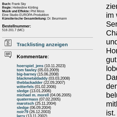
zi
Buch:
Frank Sky
Regie:
Heikedine Körting
Musik und Effekte:
Phil Moss
im 
Eine Studio EUROPA-Produktion
Künstlerische Gesamtleitung:
Dr. Beurmann
Ser
Bestellnummer:
516 201.7 (MC)
Cha
und
Tracklisting anzeigen
Hor
Kommentare
:
gut
hoerspiel_jens
(10.11.2023)
lob
tom fawley
(05.03.2009)
big-barney
(15.06.2008)
Dar
blackmetaldaddy
(03.03.2008)
theblackadder
(22.09.2007)
der
witterfels
(01.02.2006)
sledge
(13.01.2006)
bel
michael m. morell
(04.06.2005)
quatermass
(07.02.2005)
mit
marotsch
(25.11.2004)
sledge
(06.09.2004)
ist
noir79
(26.12.2003)
larry
(13.11.2002)