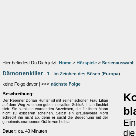
Hier befindest Du Dich jetzt:
Home
>
Hörspiele
>
Serienauswahl
:
Dämonenkiller
-
1
-
Im Zeichen des Bösen
(
Europa
)
keine Folge davor | >>>
nächste Folge
Beschreibung:
K
Der Reporter Dorian Hunter ist mit seiner schönen Frau Lilian
auf dem Weg zu einem geheimnisvollen Schloß. Lilian fürchtet
bl
sich. Sie sieht die warnenden Anzeichen, die für ihren Mann
nicht zu existieren scheinen. Selbst ein grauenvoller Mord
schreckt ihn nicht ab, denn er sucht die Begegnung mit der
Ein
geheimnisumwobenen Gräfin von Lethian.
die
Dauer:
ca. 43 Minuten