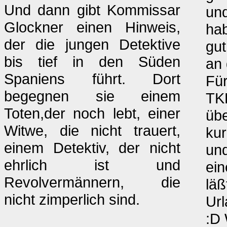
Und dann gibt Kommissar
und
Glockner einen Hinweis,
hab
der die jungen Detektive
gut
bis tief in den Süden
an 
Spaniens führt. Dort
Fü
begegnen sie einem
TK
Toten,der noch lebt, einer
übe
Witwe, die nicht trauert,
kur
einem Detektiv, der nicht
und
ehrlich ist und
ein
Revolvermännern, die
läß
nicht zimperlich sind.
Url
:D 