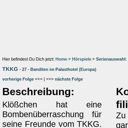
Hier befindest Du Dich jetzt:
Home
>
Hörspiele
>
Serienauswahl
:
TKKG
-
27
-
Banditen im Palasthotel
(
Europa
)
vorherige Folge
<<< | >>>
nächste Folge
Beschreibung:
K
fi
Klößchen hat eine
Bombenüberraschung für
Zu 
seine Freunde vom TKKG.
gar