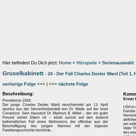
Hier befindest Du Dich jetzt:
Home
>
Hörspiele
>
Serienauswahl
:
Gruselkabinett
-
24
-
Der Fall Charles Dexter Ward (Teil 1, H
vorherige Folge
<<< | >>>
nächste Folge
Beschreibung:
Komme
Erster 
Providence 1928:
Der junge Charles Dexter Ward verschwindet am 13. April
USA in 
spurlos aus der Nervenheilanstalt von Dr. Waite auf der Insel
Familie
Conanicut. Sein Hausarzt Dr. Marinus B. Willet – der ein guter
Nervenh
Freund seiner Eltern ist – blickt zurück auf den äußerst
definit
befremdlichen Fall eines Wahnsinns, der offenbar aus der
am selb
Beschäftigung des jungen Mannes mit der eigenen
Vater T
Familiengeschichte herrührte…
des psy