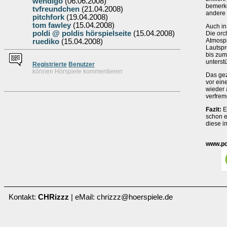
wendigo
(06.06.2008)
bemerke
tvfreundchen
(21.04.2008)
andere
pitchfork
(19.04.2008)
tom fawley
(15.04.2008)
Auch in
poldi @ poldis hörspielseite
(15.04.2008)
Die orc
Atmosph
ruediko
(15.04.2008)
Lautspr
bis zum
unterst
Re
g
istrierte
Benutzer
können Hörspiele kommentieren
Das gez
vor ein
wieder 
verfrem
Fazit:
Ei
schon e
diese i
www.po
Kontakt:
CHRizzz
| eMail: chrizzz@hoerspiele.de