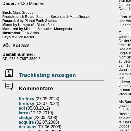
sich na
Dauer:
74.26 Minuten
Jahren 
Danach 
Buch
: Marc Gruppe
seinen 
Produktion & Regie
: Stephan Bosenius & Marc Gruppe
Lärm u
Recorded by
Planet Earth Studios
Und was
Mixed by
Kazuya c/o Bionic Beats
Jugendt
Mastered by
Michael Schwabe, Monoposto
Titania
Illustration
: Firuz Askin
wieder 
Layout
: Alice Kaiser
Dexter 
erste T
VÖ:
15.04.2008
Regies
unglaub
Bestellnummer:
nicht s
CD: 978-3-7857-3550-3
zu Begi
Jahr 17
dann in
um kurz
Tracklisting anzeigen
bekomme
schwer,
verhei
Kommentare
:
ist man
Produkt
firefoxy
(27.09.2024)
Als Spr
firefoxy
(02.07.2024)
gewinne
adi
(05.03.2012)
tiefe S
larry
(12.12.2010)
Bussing
sledge
(23.09.2008)
spielen
acquire
(02.07.2008)
fällt be
Doppelr
derlukas
(07.06.2008)
brillie