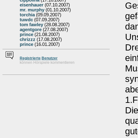
cippolina
(17.10.2007)
Ges
eisenhauer
(07.10.2007)
mr. murphy
(01.10.2007)
gef
torchia
(09.09.2007)
tuwdc
(07.09.2007)
dan
tom fawley
(28.08.2007)
agentgore
(27.08.2007)
Uns
prince
(21.08.2007)
chrizzz
(17.08.2007)
prince
(16.01.2007)
Dre
ein
Re
g
istrierte
Benutzer
können Hörspiele kommentieren
Mus
syn
abe
1.F
Die
qua
gu