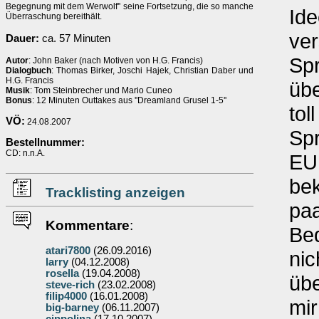
Begegnung mit dem Werwolf'' seine Fortsetzung, die so manche
Ide
Überraschung bereithält.
ver
Dauer:
ca. 57 Minuten
Sp
Autor
: John Baker (nach Motiven von H.G. Francis)
Dialogbuch
: Thomas Birker, Joschi Hajek, Christian Daber und
H.G. Francis
üb
Musik
: Tom Steinbrecher und Mario Cuneo
Bonus
: 12 Minuten Outtakes aus ''Dreamland Grusel 1-5''
tol
VÖ:
24.08.2007
Sp
Bestellnummer:
CD: n.n.A.
EU
be
Tracklisting anzeigen
paa
Kommentare
:
Be
atari7800
(26.09.2016)
nic
larry
(04.12.2008)
rosella
(19.04.2008)
übe
steve-rich
(23.02.2008)
filip4000
(16.01.2008)
mir
big-barney
(06.11.2007)