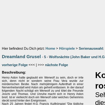
Hier befindest Du Dich jetzt:
Home
>
Hörspiele
>
Serienauswahl
:
Dreamland Grusel
-
5
-
Wolfsnächte (John Baker und H.G.
vorherige Folge
<<< | >>>
nächste Folge
Beschreibung:
K
Henry Aston hatte geglaubt ein Werwolf zu sein, doch er irrte
sich, denn nicht er sondern seine Frau Vera wurde zur
ro
mörderischen Bestie. Nach mehrjährigem Aufenthalt in einer
Nervenheilanstalt wird Aston als geheilt entlassen. In der darauf
folgenden Nacht schlägt ein Werwolf zu und tötet die Freunde
Seh
Joschi und Thomas. Und Unruhe macht sich in Henry Aston
breit. Ist er vielleicht doch ein Werwolf oder welches Geheimnis
die
steckt sonst hinter den Ereignissen.
Nach 25 Jahren findet H.G. Francis Kulthörspiel ''Die tödliche