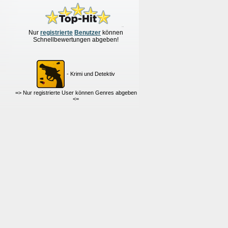
Nur
re
g
istrierte
Benutzer
können
Schnellbewertungen
abgeben!
- Krimi und Detektiv
=> Nur registrierte User können Genres abgeben
<=