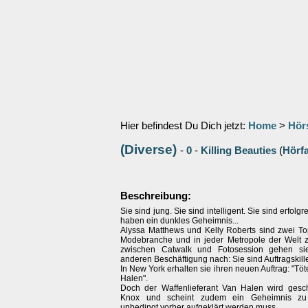
Hier befindest Du Dich jetzt:
Home
>
Hör
(Diverse)
-
0
-
Killing Beauties
(
Hörfa
Beschreibung:
Sie sind jung. Sie sind intelligent. Sie sind erfolgre
haben ein dunkles Geheimnis...
Alyssa Matthews und Kelly Roberts sind zwei To
Modebranche und in jeder Metropole der Welt 
zwischen Catwalk und Fotosession gehen si
anderen Beschäftigung nach: Sie sind Auftragskille
In New York erhalten sie ihren neuen Auftrag: "Töt
Halen".
Doch der Waffenlieferant Van Halen wird gesch
Knox und scheint zudem ein Geheimnis zu
unbedingt vorher aufgeklärt werden muss.