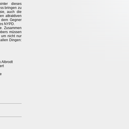
inter dieses
ss bringen zu
sie, auch die
en attraktiven
it dem Gegner
 des NYPD.
nie. Zusammen
ambers müssen
 um nicht nur
 allen Dingen:
ik Albrodt
ert
de