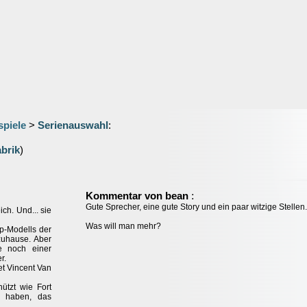
spiele
>
Serienauswahl
:
brik
)
:
Kommentar von bean
Gute Sprecher, eine gute Story und ein paar witzige Stellen.
ich. Und... sie
Was will man mehr?
p-Modells der
zuhause. Aber
e noch einer
r.
et Vincent Van
ützt wie Fort
 haben, das