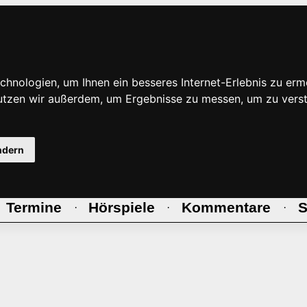
hnologien, um Ihnen ein besseres Internet-Erlebnis zu erm
nutzen wir außerdem, um Ergebnisse zu messen, um zu ve
ndern
Termine
Hörspiele
Kommentare
S
·
·
·