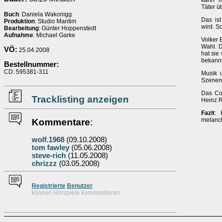
kann m
Täter ü
Buch
: Daniela Wakonigg
Das ist
Produktion
: Studio Maritim
wird. S
Bearbeitung
: Günter Hoppenstedt
Aufnahme
: Michael Garke
Volker 
Wahl. D
VÖ:
25.04.2008
hat sie
bekannt
Bestellnummer:
CD: 595381-311
Musik u
Szenen 
Das Co
Tracklisting anzeigen
Heinz R
Fazit
: 
melanch
Kommentare
:
wolf.1968
(09.10.2008)
tom fawley
(05.06.2008)
steve-rich
(11.05.2008)
chrizzz
(03.05.2008)
Re
g
istrierte
Benutzer
können Hörspiele kommentieren