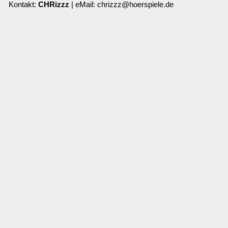
Kontakt:
CHRizzz
| eMail: chrizzz@hoerspiele.de