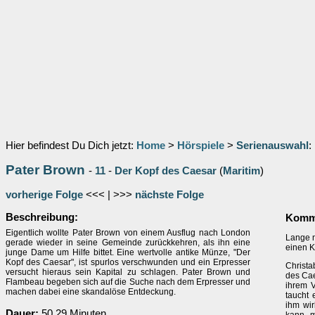
Hier befindest Du Dich jetzt:
Home
>
Hörspiele
>
Serienauswahl
:
Pater Brown
-
11
-
Der Kopf des Caesar
(
Maritim
)
vorherige Folge
<<< | >>>
nächste Folge
Beschreibung:
Komme
Eigentlich wollte Pater Brown von einem Ausflug nach London
Lange n
gerade wieder in seine Gemeinde zurückkehren, als ihn eine
einen K
junge Dame um Hilfe bittet. Eine wertvolle antike Münze, "Der
Kopf des Caesar", ist spurlos verschwunden und ein Erpresser
Christa
versucht hieraus sein Kapital zu schlagen. Pater Brown und
des Cae
Flambeau begeben sich auf die Suche nach dem Erpresser und
ihrem V
machen dabei eine skandalöse Entdeckung.
taucht 
ihm wir
Dauer:
50.29 Minuten