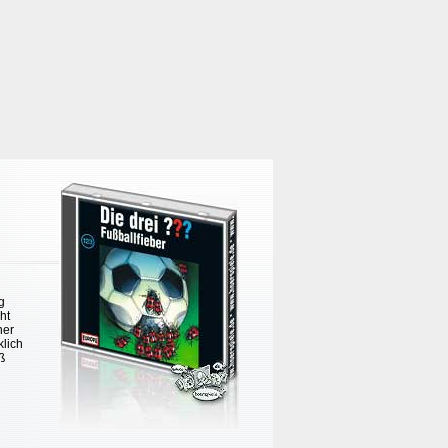
g
ht
her
klich
ß