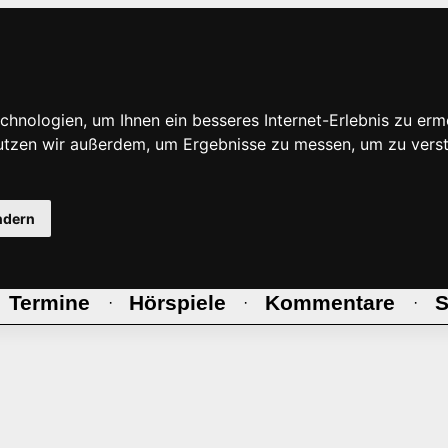
hnologien, um Ihnen ein besseres Internet-Erlebnis zu erm
nutzen wir außerdem, um Ergebnisse zu messen, um zu ve
ndern
Termine
Hörspiele
Kommentare
S
·
·
·