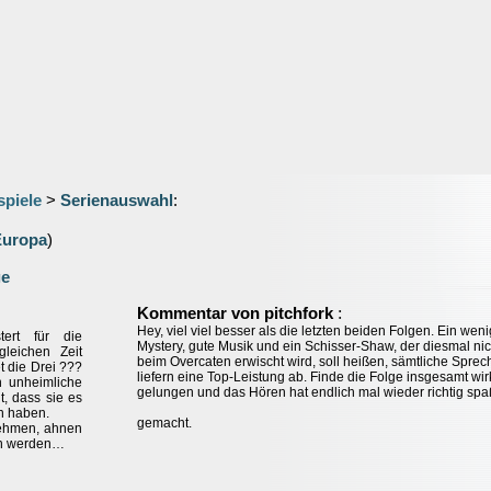
spiele
>
Serienauswahl
:
Europa
)
ge
:
Kommentar von pitchfork
Hey, viel viel besser als die letzten beiden Folgen. Ein weni
stert für die
Mystery, gute Musik und ein Schisser-Shaw, der diesmal nic
gleichen Zeit
beim Overcaten erwischt wird, soll heißen, sämtliche Sprec
t die Drei ???
liefern eine Top-Leistung ab. Finde die Folge insgesamt wir
n unheimliche
gelungen und das Hören hat endlich mal wieder richtig spa
, dass sie es
n haben.
gemacht.
nehmen, ahnen
en werden…