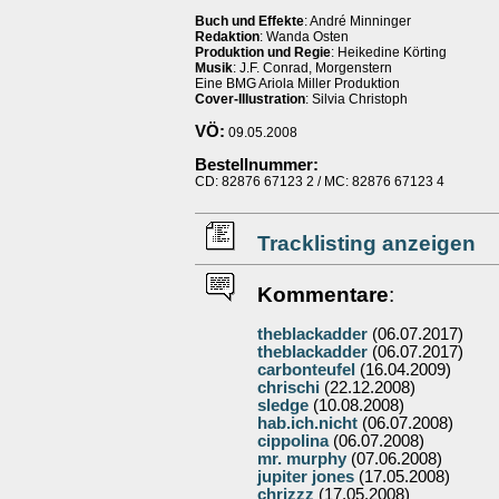
Buch und Effekte
: André Minninger
Redaktion
: Wanda Osten
Produktion und Regie
: Heikedine Körting
Musik
: J.F. Conrad, Morgenstern
Eine BMG Ariola Miller Produktion
Cover-Illustration
: Silvia Christoph
VÖ:
09.05.2008
Bestellnummer:
CD: 82876 67123 2 / MC: 82876 67123 4
Tracklisting anzeigen
Kommentare
:
theblackadder
(06.07.2017)
theblackadder
(06.07.2017)
carbonteufel
(16.04.2009)
chrischi
(22.12.2008)
sledge
(10.08.2008)
hab.ich.nicht
(06.07.2008)
cippolina
(06.07.2008)
mr. murphy
(07.06.2008)
jupiter jones
(17.05.2008)
chrizzz
(17.05.2008)