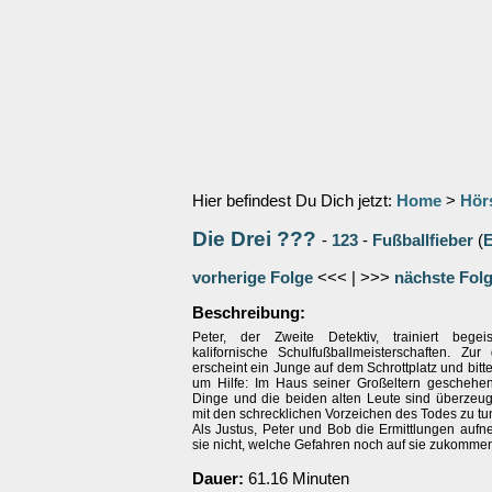
Hier befindest Du Dich jetzt:
Home
>
Hör
Die Drei ???
-
123
-
Fußballfieber
(
vorherige Folge
<<< | >>>
nächste Fol
Beschreibung:
Peter, der Zweite Detektiv, trainiert begei
kalifornische Schulfußballmeisterschaften. Zur 
erscheint ein Junge auf dem Schrottplatz und bitte
um Hilfe: Im Haus seiner Großeltern geschehe
Dinge und die beiden alten Leute sind überzeugt
mit den schrecklichen Vorzeichen des Todes zu tu
Als Justus, Peter und Bob die Ermittlungen auf
sie nicht, welche Gefahren noch auf sie zukomm
Dauer:
61.16 Minuten