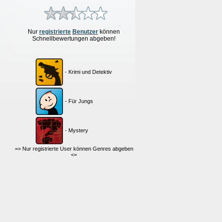
Nur
re
g
istrierte
Benutzer
können
Schnellbewertungen
abgeben!
- Krimi und Detektiv
- Für Jungs
- Mystery
=> Nur registrierte User können Genres abgeben
<=