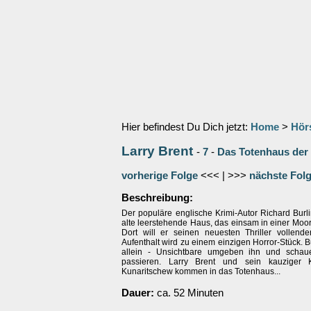
Hier befindest Du Dich jetzt:
Home
>
Hör
Larry Brent
-
7
-
Das Totenhaus der
vorherige Folge
<<< | >>>
nächste Fol
Beschreibung:
Der populäre englische Krimi-Autor Richard Burl
alte leerstehende Haus, das einsam in einer Moo
Dort will er seinen neuesten Thriller vollend
Aufenthalt wird zu einem einzigen Horror-Stück. Bu
allein - Unsichtbare umgeben ihn und schaue
passieren. Larry Brent und sein kauziger 
Kunaritschew kommen in das Totenhaus...
Dauer:
ca. 52 Minuten