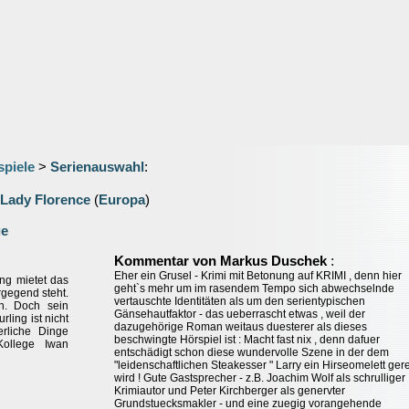
spiele
>
Serienauswahl
:
 Lady Florence
(
Europa
)
ge
:
Kommentar von Markus Duschek
Eher ein Grusel - Krimi mit Betonung auf KRIMI , denn hier
ing mietet das
geht`s mehr um im rasendem Tempo sich abwechselnde
rgegend steht.
vertauschte Identitäten als um den serientypischen
en. Doch sein
Gänsehautfaktor - das ueberrascht etwas , weil der
rling ist nicht
dazugehörige Roman weitaus duesterer als dieses
rliche Dinge
beschwingte Hörspiel ist : Macht fast nix , denn dafuer
Kollege Iwan
entschädigt schon diese wundervolle Szene in der dem
"leidenschaftlichen Steakesser " Larry ein Hirseomelett gere
wird ! Gute Gastsprecher - z.B. Joachim Wolf als schrulliger
Krimiautor und Peter Kirchberger als genervter
Grundstuecksmakler - und eine zuegig vorangehende