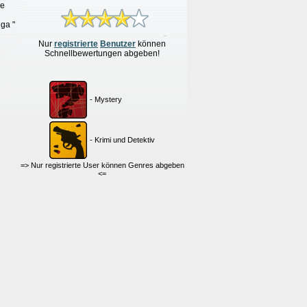
pe
ga "
Nur
re
g
istrierte
Benutzer
können
Schnellbewertungen
abgeben!
- Mystery
- Krimi und Detektiv
=> Nur registrierte User können Genres abgeben
<=