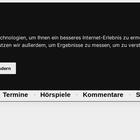
hnologien, um Ihnen ein besseres Internet-Erlebnis zu erm
nutzen wir außerdem, um Ergebnisse zu messen, um zu ve
ndern
Termine
Hörspiele
Kommentare
S
·
·
·