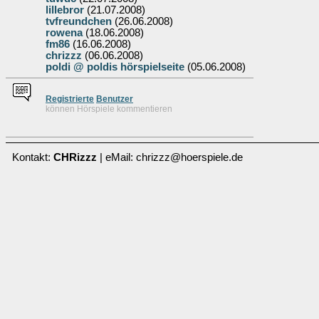
lillebror
(21.07.2008)
tvfreundchen
(26.06.2008)
rowena
(18.06.2008)
fm86
(16.06.2008)
chrizzz
(06.06.2008)
poldi @ poldis hörspielseite
(05.06.2008)
Re
g
istrierte
Benutzer
können Hörspiele kommentieren
Kontakt:
CHRizzz
| eMail: chrizzz@hoerspiele.de