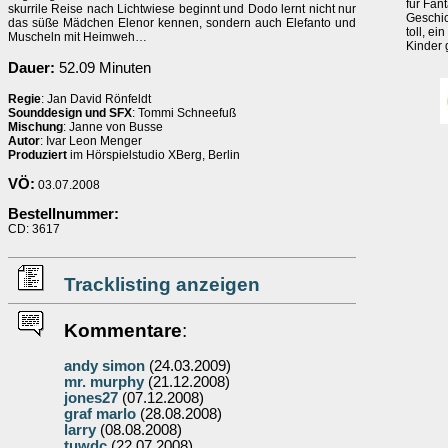
für Fan
skurrile Reise nach Lichtwiese beginnt und Dodo lernt nicht nur
Geschic
das süße Mädchen Elenor kennen, sondern auch Elefanto und
toll, e
Muscheln mit Heimweh…
Kinder 
Dauer:
52.09 Minuten
Regie
: Jan David Rönfeldt
Sounddesign und SFX
: Tommi Schneefuß
Mischung
: Janne von Busse
Autor
: Ivar Leon Menger
Produziert
im Hörspielstudio XBerg, Berlin
VÖ:
03.07.2008
Bestellnummer:
CD: 3617
Tracklisting anzeigen
Kommentare
:
andy simon
(24.03.2009)
mr. murphy
(21.12.2008)
jones27
(07.12.2008)
graf marlo
(28.08.2008)
larry
(08.08.2008)
tuwdc
(22.07.2008)