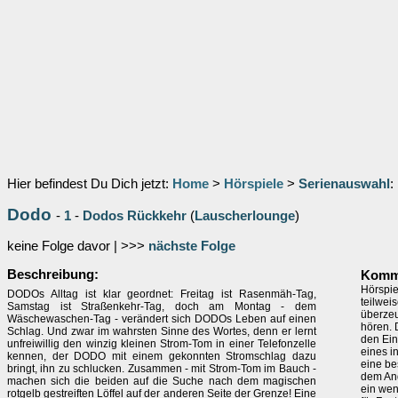
Hier befindest Du Dich jetzt:
Home
>
Hörspiele
>
Serienauswahl
:
Dodo
-
1
-
Dodos Rückkehr
(
Lauscherlounge
)
keine Folge davor | >>>
nächste Folge
Beschreibung:
Komm
Hörspie
DODOs Alltag ist klar geordnet: Freitag ist Rasenmäh-Tag,
teilwei
Samstag ist Straßenkehr-Tag, doch am Montag - dem
überzeu
Wäschewaschen-Tag - verändert sich DODOs Leben auf einen
hören. 
Schlag. Und zwar im wahrsten Sinne des Wortes, denn er lernt
den Ein
unfreiwillig den winzig kleinen Strom-Tom in einer Telefonzelle
eines i
kennen, der DODO mit einem gekonnten Stromschlag dazu
eine be
bringt, ihn zu schlucken. Zusammen - mit Strom-Tom im Bauch -
dem And
machen sich die beiden auf die Suche nach dem magischen
ein wen
rotgelb gestreiften Löffel auf der anderen Seite der Grenze! Eine