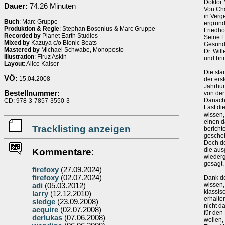
Doktor 
Dauer:
74.26 Minuten
Von Cha
in Verg
Buch
: Marc Gruppe
ergründ
Produktion & Regie
: Stephan Bosenius & Marc Gruppe
Friedhö
Recorded by
Planet Earth Studios
Seine E
Mixed by
Kazuya c/o Bionic Beats
Gesundh
Mastered by
Michael Schwabe, Monoposto
Dr. Wil
Illustration
: Firuz Askin
und bri
Layout
: Alice Kaiser
Die stä
VÖ:
15.04.2008
der ers
Jahrhun
Bestellnummer:
von der
Danach 
CD: 978-3-7857-3550-3
Fast di
wissen,
einen d
Tracklisting anzeigen
bericht
gesche
Doch de
die aus
Kommentare
:
wiederg
gesagt,
firefoxy
(27.09.2024)
firefoxy
(02.07.2024)
Dank de
wissen,
adi
(05.03.2012)
klassis
larry
(12.12.2010)
erhalte
sledge
(23.09.2008)
nicht d
acquire
(02.07.2008)
für den
derlukas
(07.06.2008)
wollen, 