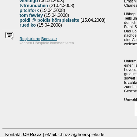
wendigo
(06.06.2008)
Ernst M
tvfreundchen
(21.04.2008)
Charle
pitchfork
(19.04.2008)
Höhepun
tom fawley
(15.04.2008)
Teils u
poldi @ poldis hörspielseite
(15.04.2008)
den ich
ruediko
(15.04.2008)
Frank S
Das Cov
nachged
Re
g
istrierte
Benutzer
eine Ab
können Hörspiele kommentieren
welches
Unterm 
einen l
Lovecra
gute In
soweit 
Erzählw
zunehme
Gescheh
Unwohls
Kontakt:
CHRizzz
| eMail: chrizzz@hoerspiele.de