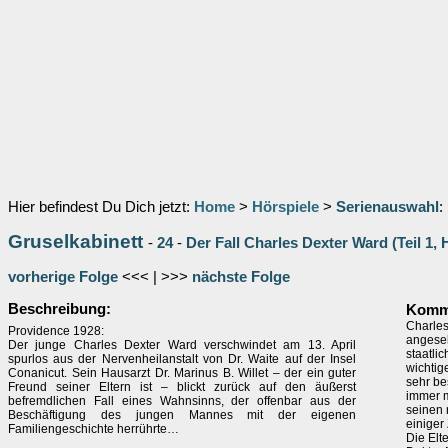
Hier befindest Du Dich jetzt:
Home
>
Hörspiele
>
Serienauswahl
:
Gruselkabinett
-
24
-
Der Fall Charles Dexter Ward (Teil 1, H
vorherige Folge
<<< | >>>
nächste Folge
Beschreibung:
Komme
Charles
Providence 1928:
angeseh
Der junge Charles Dexter Ward verschwindet am 13. April
staatli
spurlos aus der Nervenheilanstalt von Dr. Waite auf der Insel
wichtig
Conanicut. Sein Hausarzt Dr. Marinus B. Willet – der ein guter
sehr be
Freund seiner Eltern ist – blickt zurück auf den äußerst
immer m
befremdlichen Fall eines Wahnsinns, der offenbar aus der
seinen 
Beschäftigung des jungen Mannes mit der eigenen
einiger
Familiengeschichte herrührte…
Die Elt