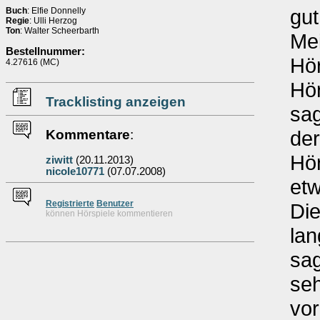
gut
Buch
: Elfie Donnelly
Regie
: Ulli Herzog
Ton
: Walter Scheerbarth
Mei
Bestellnummer:
Hör
4.27616 (MC)
Hör
Tracklisting anzeigen
sag
der
Kommentare
:
Hör
ziwitt
(20.11.2013)
nicole10771
(07.07.2008)
etw
Re
g
istrierte
Benutzer
Die
können Hörspiele kommentieren
lan
sag
seh
vor