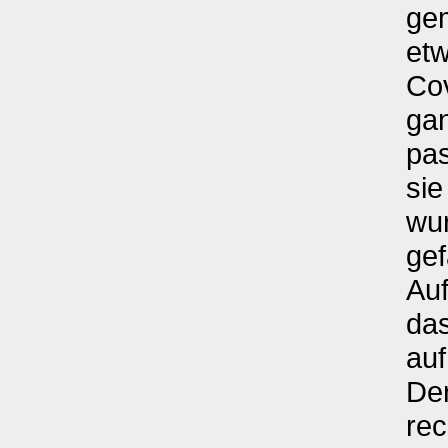
gem
etw
Cov
gan
pas
si
wur
gef
Auf
das
auf
Der
rec