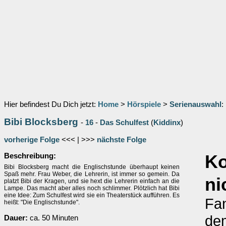
Hier befindest Du Dich jetzt:
Home
>
Hörspiele
>
Serienauswahl
:
Bibi Blocksberg
-
16
-
Das Schulfest
(
Kiddinx
)
vorherige Folge
<<< | >>>
nächste Folge
Beschreibung:
K
Bibi Blocksberg macht die Englischstunde überhaupt keinen
Spaß mehr. Frau Weber, die Lehrerin, ist immer so gemein. Da
ni
platzt Bibi der Kragen, und sie hext die Lehrerin einfach an die
Lampe. Das macht aber alles noch schlimmer. Plötzlich hat Bibi
eine Idee: Zum Schulfest wird sie ein Theaterstück aufführen. Es
Fan
heißt: "Die Englischstunde".
dem
Dauer:
ca. 50 Minuten