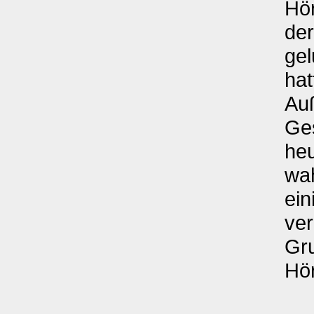
Hör
der
gel
hat
Au
Ges
heu
wah
ein
ver
Gr
Hör