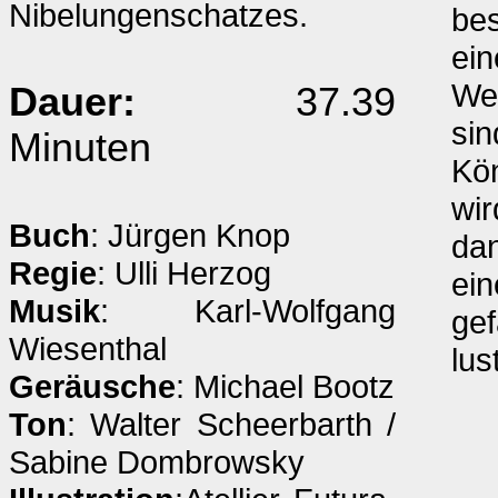
Nibelungenschatzes.
be
ein
Wet
Dauer:
37.39
sin
Minuten
Kö
wir
Buch
: Jürgen Knop
dan
Regie
: Ulli Herzog
ein
Musik
: Karl-Wolfgang
gef
Wiesenthal
lus
Geräusche
: Michael Bootz
Ton
: Walter Scheerbarth /
Sabine Dombrowsky