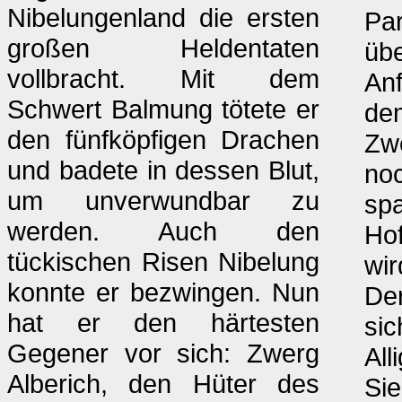
Nibelungenland die ersten
Par
großen Heldentaten
übe
vollbracht. Mit dem
Anf
Schwert Balmung tötete er
dem
den fünfköpfigen Drachen
Zwe
und badete in dessen Blut,
noc
um unverwundbar zu
spa
werden. Auch den
Hof
tückischen Risen Nibelung
wir
konnte er bezwingen. Nun
Der
hat er den härtesten
sic
Gegener vor sich: Zwerg
All
Alberich, den Hüter des
Sie