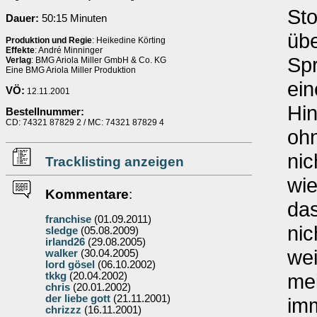
Sto
Dauer:
50:15 Minuten
üb
Produktion und Regie
: Heikedine Körting
Effekte
: André Minninger
Spr
Verlag
: BMG Ariola Miller GmbH & Co. KG
Eine BMG Ariola Miller Produktion
ein
VÖ:
12.11.2001
Hi
Bestellnummer:
CD: 74321 87829 2 / MC: 74321 87829 4
ohn
nic
Tracklisting anzeigen
wie
Kommentare
:
da
franchise
(01.09.2011)
ni
sledge
(05.08.2009)
irland26
(29.08.2005)
wei
walker
(30.04.2005)
lord gösel
(06.10.2002)
me
tkkg
(20.04.2002)
chris
(20.01.2002)
der liebe gott
(21.11.2001)
im
chrizzz
(16.11.2001)