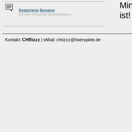
Min
Re
g
istrierte
Benutzer
ist
können Hörspiele kommentieren
Kontakt:
CHRizzz
| eMail: chrizzz@hoerspiele.de