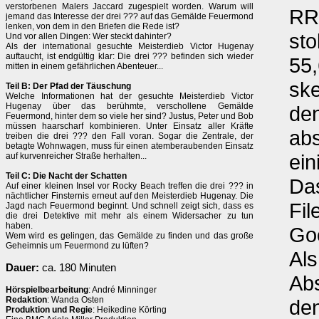
verstorbenen Malers Jaccard zugespielt worden. Warum will
RRP
jemand das Interesse der drei ??? auf das Gemälde Feuermond
lenken, von dem in den Briefen die Rede ist?
sto
Und vor allen Dingen: Wer steckt dahinter?
Als der international gesuchte Meisterdieb Victor Hugenay
auftaucht, ist endgültig klar: Die drei ??? befinden sich wieder
55,
mitten in einem gefährlichen Abenteuer...
ske
Teil B: Der Pfad der Täuschung
Welche Informationen hat der gesuchte Meisterdieb Victor
Hugenay über das berühmte, verschollene Gemälde
den
Feuermond, hinter dem so viele her sind? Justus, Peter und Bob
müssen haarscharf kombinieren. Unter Einsatz aller Kräfte
ab
treiben die drei ??? den Fall voran. Sogar die Zentrale, der
betagte Wohnwagen, muss für einen atemberaubenden Einsatz
ein
auf kurvenreicher Straße herhalten...
Teil C: Die Nacht der Schatten
Da
Auf einer kleinen Insel vor Rocky Beach treffen die drei ??? in
nächtlicher Finsternis erneut auf den Meisterdieb Hugenay. Die
Fil
Jagd nach Feuermond beginnt. Und schnell zeigt sich, dass es
die drei Detektive mit mehr als einem Widersacher zu tun
haben.
Goc
Wem wird es gelingen, das Gemälde zu finden und das große
Geheimnis um Feuermond zu lüften?
Al
Dauer:
ca. 180 Minuten
Abs
Hörspielbearbeitung
: André Minninger
Redaktion
: Wanda Osten
den
Produktion und Regie
: Heikedine Körting