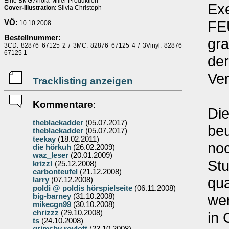
Eine BMG Ariola Miller Produktion
Ex
Cover-Illustration
: Silvia Christoph
FE
VÖ:
10.10.2008
Bestellnummer:
gra
3CD: 82876 67125 2 / 3MC: 82876 67125 4 / 3Vinyl: 82876
67125 1
der
Ver
Tracklisting anzeigen
Kommentare
:
Die
theblackadder
(05.07.2017)
beu
theblackadder
(05.07.2017)
teekay
(18.02.2011)
noc
die hörkuh
(26.02.2009)
waz_leser
(20.01.2009)
St
krizz!
(25.12.2008)
carbonteufel
(21.12.2008)
qua
larry
(07.12.2008)
poldi @ poldis hörspielseite
(06.11.2008)
we
big-barney
(31.10.2008)
mikecgn99
(30.10.2008)
chrizzz
(29.10.2008)
in 
ts
(24.10.2008)