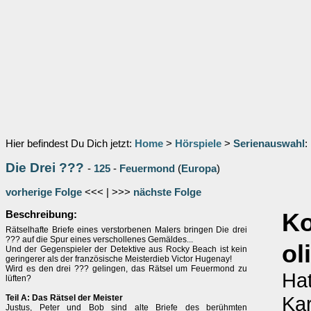
Hier befindest Du Dich jetzt:
Home
>
Hörspiele
>
Serienauswahl
:
Die Drei ???
-
125
-
Feuermond
(
Europa
)
vorherige Folge
<<< | >>>
nächste Folge
Beschreibung:
K
Rätselhafte Briefe eines verstorbenen Malers bringen Die drei
??? auf die Spur eines verschollenes Gemäldes...
ol
Und der Gegenspieler der Detektive aus Rocky Beach ist kein
geringerer als der französische Meisterdieb Victor Hugenay!
Wird es den drei ??? gelingen, das Rätsel um Feuermond zu
Hat
lüften?
Kar
Teil A: Das Rätsel der Meister
Justus, Peter und Bob sind alte Briefe des berühmten