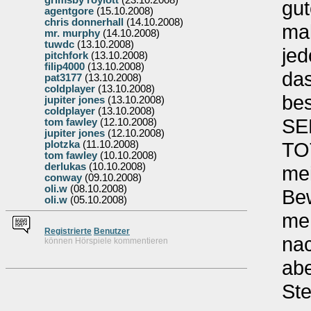
grimsby roylott
(23.10.2008)
gut
agentgore
(15.10.2008)
chris donnerhall
(14.10.2008)
ma
mr. murphy
(14.10.2008)
tuwdc
(13.10.2008)
jed
pitchfork
(13.10.2008)
filip4000
(13.10.2008)
da
pat3177
(13.10.2008)
coldplayer
(13.10.2008)
bes
jupiter jones
(13.10.2008)
coldplayer
(13.10.2008)
SE
tom fawley
(12.10.2008)
jupiter jones
(12.10.2008)
TO
plotzka
(11.10.2008)
tom fawley
(10.10.2008)
derlukas
(10.10.2008)
me
conway
(09.10.2008)
oli.w
(08.10.2008)
Be
oli.w
(05.10.2008)
me
Re
g
istrierte
Benutzer
nac
können Hörspiele kommentieren
abe
St