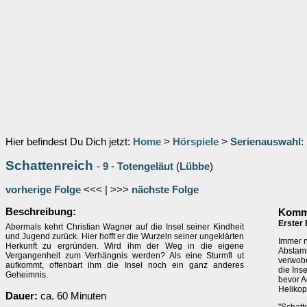
Hier befindest Du Dich jetzt:
Home
>
Hörspiele
>
Serienauswahl
:
Schattenreich
-
9
-
Totengeläut
(
Lübbe
)
vorherige Folge
<<< | >>>
nächste Folge
Beschreibung:
Komme
Erster 
Abermals kehrt Christian Wagner auf die Insel seiner Kindheit
und Jugend zurück. Hier hofft er die Wurzeln seiner ungeklärten
Immer n
Herkunft zu ergründen. Wird ihm der Weg in die eigene
Abstamm
Vergangenheit zum Verhängnis werden? Als eine Sturmfl ut
verwobe
aufkommt, offenbart ihm die Insel noch ein ganz anderes
die Ins
Geheimnis.
bevor A
Helikopt
Dauer:
ca. 60 Minuten