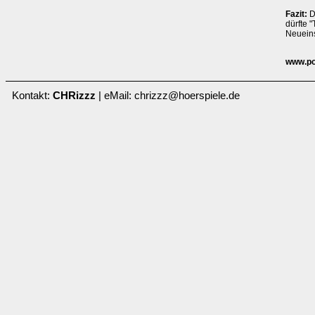
Fazit:
D
dürfte 
Neueins
www.po
Kontakt:
CHRizzz
| eMail: chrizzz@hoerspiele.de