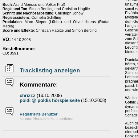
"Schatte
unaufha
Buch
: Astrid Meirose und Volker Pruß
somit v
Regie und Ton
: Simon Bertling und Christian Hagitte
Erzähla
Schnitt und Nachbearbeitung
: Christoph Johow
Mysteri
Regieassistenz
: Cornelia Schilling
dem Geh
Produktion
: Marc Sieper (Lübbe) und Oliver Ihrens (Radar
Langsam
Media)
Gescheh
Score und Effekte
: Christian Hagitte und Simon Bertling
verrate
zum Sch
VÖ:
14.10.2008
dieser 
Leuchtt
Bestellnummer:
bieten 
CD: 3591
Daniela
hören, 
geklärt
Tracklisting anzeigen
Stimme 
Lohman
prägna
Kommentare
:
passt. 
und wie
chrizzz
(19.10.2008)
Wie imm
poldi @ poldis hörspielseite
(15.10.2008)
Gothic 
dynamis
perfekt
Re
g
istrierte
Benutzer
Schatte
können Hörspiele kommentieren
Auch da
bezeich
eine sc
Booklet