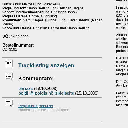
und hat
Buch
: Astrid Meirose und Volker Pruß
Inhaltl
Regie und Ton
: Simon Bertling und Christian Hagitte
wenig k
Schnitt und Nachbearbeitung
: Christoph Johow
(10) di
Regieassistenz
: Cornelia Schilling
dass hi
Produktion
: Marc Sieper (Lübbe) und Oliver Ihrens (Radar
noch vi
Media)
wirklic
Score und Effekte
: Christian Hagitte und Simon Bertling
Alexan
VÖ:
14.10.2008
wirklic
schwac
Bestellnummer:
Bemerk
CD: 3591
professi
Die aus
ist eine
Tracklisting anzeigen
Name ei
mag die
eingese
Kommentare
:
Das Cov
Glocke 
chrizzz
(19.10.2008)
poldi @ poldis hörspielseite
(15.10.2008)
Fazit
: 
könnte.
interes
nicht z
Re
g
istrierte
Benutzer
können Hörspiele kommentieren