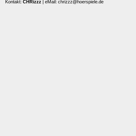
Kontakt:
CHRizzz
| eMail: chrizzz@hoerspiele.de