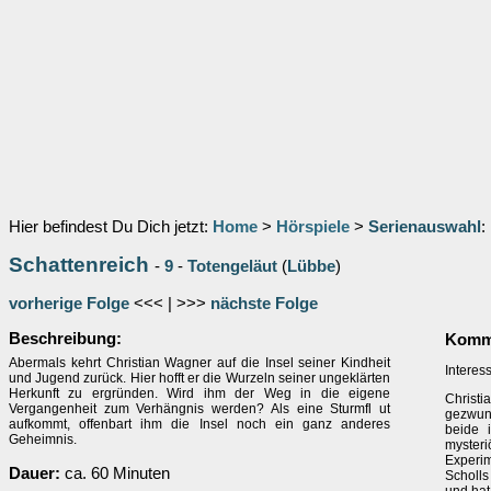
Hier befindest Du Dich jetzt:
Home
>
Hörspiele
>
Serienauswahl
:
Schattenreich
-
9
-
Totengeläut
(
Lübbe
)
vorherige Folge
<<< | >>>
nächste Folge
Beschreibung:
Komme
Abermals kehrt Christian Wagner auf die Insel seiner Kindheit
Interes
und Jugend zurück. Hier hofft er die Wurzeln seiner ungeklärten
Herkunft zu ergründen. Wird ihm der Weg in die eigene
Christi
Vergangenheit zum Verhängnis werden? Als eine Sturmfl ut
gezwung
aufkommt, offenbart ihm die Insel noch ein ganz anderes
beide 
Geheimnis.
mysteri
Experim
Dauer:
ca. 60 Minuten
Scholls