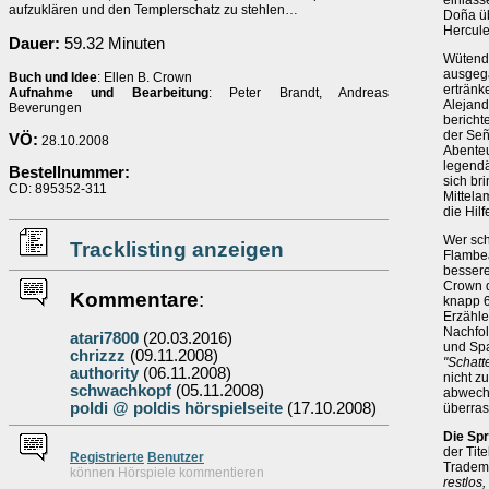
einlass
aufzuklären und den Templerschatz zu stehlen…
Doña üb
Hercule
Dauer:
59.32 Minuten
Wütend 
ausgega
Buch und Idee
: Ellen B. Crown
ertränk
Aufnahme und Bearbeitung
: Peter Brandt, Andreas
Alejand
Beverungen
berichte
der Señ
VÖ:
28.10.2008
Abenteu
legendä
Bestellnummer:
sich br
CD: 895352-311
Mittela
die Hil
Wer sch
Tracklisting anzeigen
Flambea
besseren
Crown d
Kommentare
:
knapp 6
Erzähle
Nachfol
atari7800
(20.03.2016)
und Spa
chrizzz
(09.11.2008)
"Schatt
authority
(06.11.2008)
nicht z
schwachkopf
(05.11.2008)
abwechs
poldi @ poldis hörspielseite
(17.10.2008)
überra
Die Sp
der Tit
Re
g
istrierte
Benutzer
Tradema
können Hörspiele kommentieren
restlos