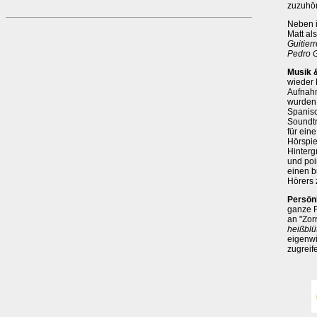
zuzuhör
Neben i
Matt al
Guitier
Pedro G
Musik 
wieder 
Aufnahm
wurden 
Spanisc
Soundt
für ein
Hörspie
Hinterg
und poi
einen b
Hörers 
Persönl
ganze F
an "Zor
heißblü
eigenwi
zugreif