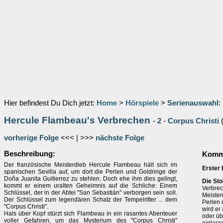
Hier befindest Du Dich jetzt:
Home
>
Hörspiele
>
Serienauswahl
:
Hercule Flambeau's Verbrechen
-
2
-
Corpus Christi
vorherige Folge
<<< | >>>
nächste Folge
Beschreibung:
Komme
Der französische Meisterdieb Hercule Flambeau hält sich im
Erster 
spanischen Sevilla auf, um dort die Perlen und Goldringe der
Doña Juanita Guitierrez zu stehlen. Doch ehe ihm dies gelingt,
Die Sto
kommt er einem uralten Geheimnis auf die Schliche: Einem
Verbrec
Schlüssel, der in der Abtei ''San Sebastián'' verborgen sein soll.
Meister
Der Schlüssel zum legendären Schatz der Tempelritter ... dem
Perlen 
''Corpus Christi''.
wird er
Hals über Kopf stürzt sich Flambeau in ein rasantes Abenteuer
oder üb
voller Gefahren, um das Mysterium des ''Corpus Christi''