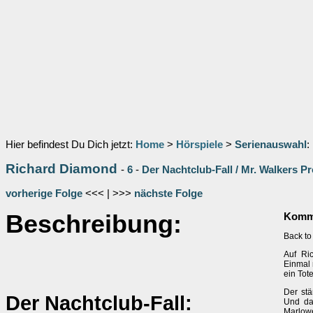
Hier befindest Du Dich jetzt:
Home
>
Hörspiele
>
Serienauswahl
:
Richard Diamond
-
6
-
Der Nachtclub-Fall / Mr. Walkers P
vorherige Folge
<<< | >>>
nächste Folge
Beschreibung:
Komme
Back to 
Auf Ri
Einmal 
ein Tote
Der stä
Der Nachtclub-Fall:
Und da
Marlow