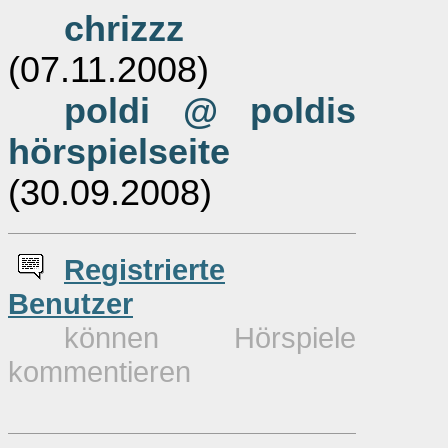
chrizzz
(07.11.2008)
poldi @ poldis
hörspielseite
(30.09.2008)
Re
g
istrierte
Benutzer
können Hörspiele
kommentieren