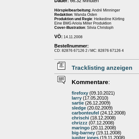
Dauer:
66.32 Minuten
Hörspielbearbeitung
: André Minninger
Redaktion
: Wanda Osten
Produktion und Regie
: Heikedine Körting
Eine BMG Ariola Miller Produktion
Cover-Illustration
: Silvia Christoph
VÖ:
14.11.2008
Bestellnummer:
CD: 82876 67126 2 / MC: 82876 67126 4
Tracklisting anzeigen
Kommentare
:
firefoxy
(09.10.2021)
larry
(17.05.2010)
sartie
(26.12.2009)
sledge
(20.02.2009)
carbonteufel
(24.12.2008)
chrischi
(18.12.2008)
chrizzz
(07.12.2008)
maringo
(20.11.2008)
big-barney
(19.11.2008)
jupiter jones
(19.11.2008)