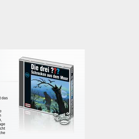
t das
e
n
n,
age
cht
che