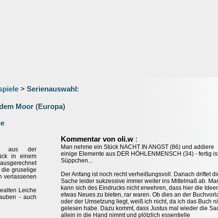
spiele
>
Serienauswahl
:
 dem Moor
(
Europa
)
ge
:
Kommentar von oli.w
Man nehme ein Stück NACHT IN ANGST (86) und addiere
er aus der
einige Elemente aus DER HÖHLENMENSCH (34) - fertig is
tück in einem
Süppchen...
usgerechnet
 die gruselige
Der Anfang ist noch recht verheißungsvoll. Danach driftet di
n verlassenen
Sache leider sukzessive immer weiter ins Mittelmaß ab. Ma
kann sich des Eindrucks nicht erwehren, dass hier die Idee
dealten Leiche
etwas Neues zu bieten, rar waren. Ob dies an der Buchvorl
lauben - auch
oder der Umsetzung liegt, weiß ich nicht, da ich das Buch ni
gelesen habe. Dazu kommt, dass Justus mal wieder die Sa
allein in die Hand nimmt und plötzlich essentielle