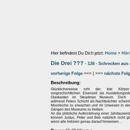
Hier befindest Du Dich jetzt:
Home
>
Hör
Die Drei ???
-
126
-
Schrecken aus
vorherige Folge
<<< | >>>
nächste Fol
Beschreibung:
Glücklicherweise ruht der tote Körp
vorgeschichtlichen Eisenzeit als Ausstellungss
Glaskasten im Steadman Museum. Doch a
während Peters Schicht als Nachtwächter scheint
Moorleiche zu erwachen und ihr Unwesen in de
Gängen des Museums zu treiben.
An die plötzliche Auferstehung einer Jahrtausen
können Justus, Peter und Bob natürlich nicht g
wenn alle Indizien genau darauf hinweisen…